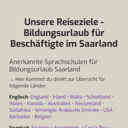
Unsere Reiseziele -
Bildungsurlaub für
Beschäftigte im Saarland
Anerkannte Sprachschulen für
Bildungsurlaub Saarland
→ Hier kommst du direkt zur Übersicht für
folgende Länder:
Englisch
:
England
•
Irland
•
Malta
•
Schottland
•
Wales
•
Kanada
•
Australien
•
Neuseeland
•
Südafrika
•
Vereinigte Arabische Emirate
•
USA
•
Barbados
•
Belgien
Spanisch
:
Spanien
•
Argentinien
•
Costa Rica
•