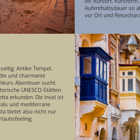
dir, Kursort, Kursform
Aufenthaltsdauer so a
vor Ort und Reisechar
lseitig: Antike Tempel,
ädte und charmante
hkurs Abenteuer sucht,
storische UNESCO-Stätten
tta erkunden. Die Insel ist
vals und mediterrane
ta bietet also nicht nur
rlaubsfeeling.