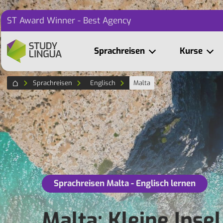
ST Award Winner - Best Agency
Sprachreisen
Kurse
Sprachreisen
Englisch
Malta
Sprachreisen Malta - Englisch lernen
Malta: Kleine Insel