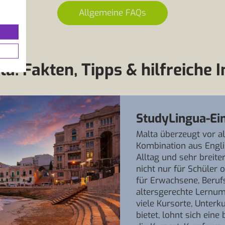
Allgemeine FAQs
a: Fakten, Tipps & hilfreiche I
StudyLingua-Ei
Malta überzeugt vor a
Kombination aus Engl
Alltag und sehr breit
nicht nur für Schüler
für Erwachsene, Beruf
altersgerechte Lernu
viele Kursorte, Unter
bietet, lohnt sich ein