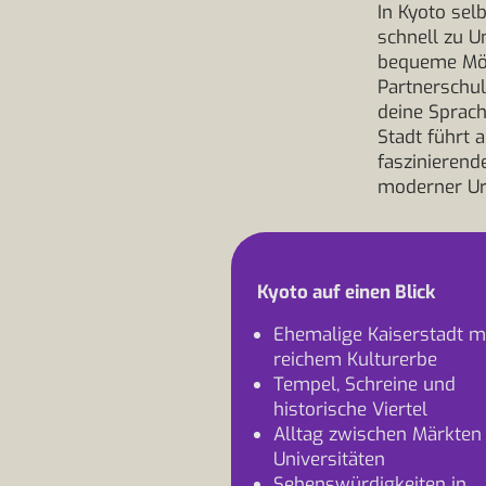
In Kyoto sel
schnell zu U
bequeme Mögl
Partnerschul
deine Sprach
Stadt führt 
faszinierend
moderner Urb
Kyoto auf einen Blick
Ehemalige Kaiserstadt m
reichem Kulturerbe
Tempel, Schreine und
historische Viertel
Alltag zwischen Märkten
Universitäten
Sehenswürdigkeiten in