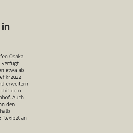
 in
hafen Osaka
 verfügt
hen etwa ab
rehkreuze
nd erweitern
o mit dem
nhof. Auch
ann den
nhalb
 flexibel an