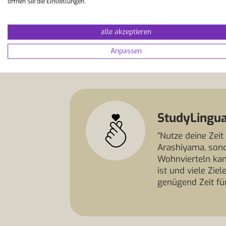
öffnen Sie die Einstellungen.
Was muss ich für einen Bildu
alle akzeptieren
Anpassen
StudyLingua
“Nutze deine Zei
Arashiyama, sonde
Wohnvierteln kan
ist und viele Zie
genügend Zeit fü