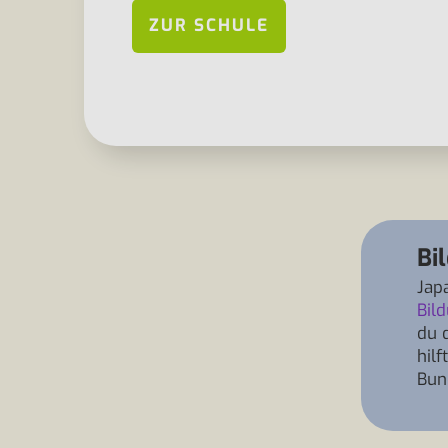
ZUR SCHULE
Bi
Jap
Bil
du 
hil
Bun