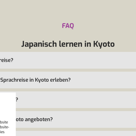
FAQ
Japanisch lernen in Kyoto
reise?
Sprachreise in Kyoto erleben?
r Kyoto?
n in Kyoto angeboten?
bsite
bsite-
ies