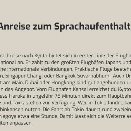
Anreise zum Sprachaufenthalt
rachreise nach Kyoto bietet sich in erster Linie der Flug
national an. Er zählt zu den größten Flughäfen Japans und
che internationale Verbindungen. Praktische Flüge beste
on, Singapur Changi oder Bangkok Suvarnabhumi. Auch D
rt am Main, Dubai oder Hongkong sind gut angebunden u
on das Angebot. Vom Flughafen Kansai erreichst du Kyot
ress Haruka in ungefähr 75 Minuten direkt zum Hauptbah
 und Taxis stehen zur Verfügung. Wer in Tokio landet, k
hinkansen nutzen: Die Fahrt ab Tokio dauert rund zweiei
Nagoya etwa eine Stunde. Damit lässt sich die Weiterreise
iten anpassen.