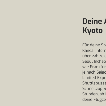
Deine 
Kyoto
Für deine Sp
Kansai Inter
über zahlrei
Seoul Inche
wie Frankfu
je nach Sais
Limited Exp
Shuttlebusse
Schnellzug S
Stunden, ab 
deine Flugze