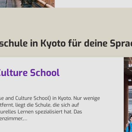
chule in Kyoto für deine Spra
ulture School
 and Culture School) in Kyoto. Nur wenige
rnt, liegt die Schule, die sich auf
relles Lernen spezialisiert hat. Das
senzimmer,…