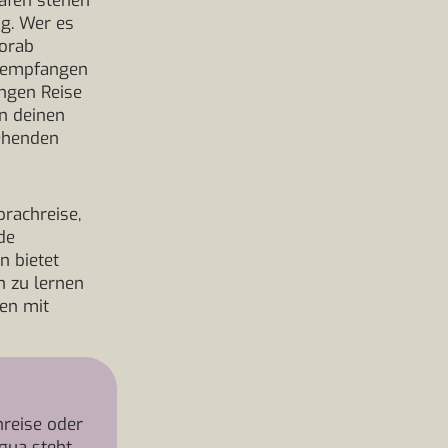
hafen stehen
ng. Wer es
vorab
n empfangen
angen Reise
in deinen
tehenden
prachreise,
de
n bietet
h zu lernen
nen mit
reise oder
gua steht