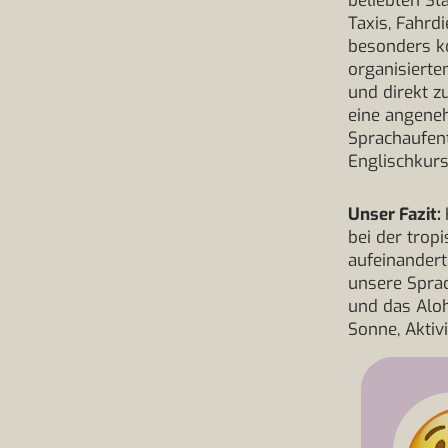
beliebten St
Taxis, Fahrd
besonders k
organisierte
und direkt z
eine angeneh
Sprachaufent
Englischkur
Unser Fazit:
bei der trop
aufeinandert
unsere Sprac
und das Aloha
Sonne, Aktiv