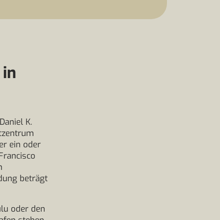
 in
Daniel K.
dtzentrum
er ein oder
Francisco
n
dung beträgt
ulu oder den