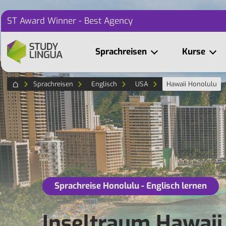
ST Award Winner - Best Agency
Sprachreisen
Kurse
Sprachreisen
Englisch
USA
Hawaii Honolulu
Sprachreise Honolulu - Englisch lernen
Inseltraum Hawaii 