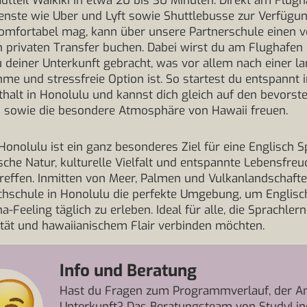
adtteil Waikīkī in etwa 20 bis 30 Minuten. Direkt am Flug
ienste wie Uber und Lyft sowie Shuttlebusse zur Verfügu
omfortabel mag, kann über unsere Partnerschule einen 
n privaten Transfer buchen. Dabei wirst du am Flughafe
u deiner Unterkunft gebracht, was vor allem nach einer l
me und stressfreie Option ist. So startest du entspannt 
halt in Honolulu und kannst dich gleich auf den bevors
s sowie die besondere Atmosphäre von Hawaii freuen.
Honolulu ist ein ganz besonderes Ziel für eine Englisch S
ische Natur, kulturelle Vielfalt und entspannte Lebensfreu
reffen. Inmitten von Meer, Palmen und Vulkanlandschafte
hschule in Honolulu die perfekte Umgebung, um Englisc
-Feeling täglich zu erleben. Ideal für alle, die Sprachler
ität und hawaiianischem Flair verbinden möchten.
Info und Beratung
Hast du Fragen zum Programmverlauf, der An
Unterkunft? Das Beratungsteam von StudyLin