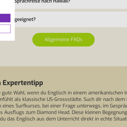
ür eine Sprachreise nach Hawaii?
eisende geeignet?
Allgemeine FAQs
 Expertentipp
ne gute Wahl, wenn du Englisch in einem amerikanischen I
anfühlt als klassische US-Grossstädte. Such dir nach de
 eines Surfkurses, bei einer Frage unterwegs, im Gesprä
es Ausflugs zum Diamond Head. Diese kleinen Begegnungen
 du das Englisch aus dem Unterricht direkt in echte Situat