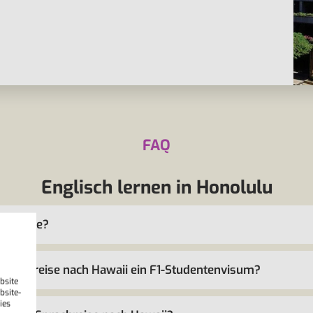
FAQ
Englisch lernen in Honolulu
achreise?
 Sprachreise nach Hawaii ein F1-Studentenvisum?
bsite
bsite-
ies