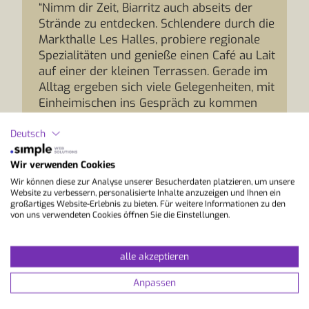
“Nimm dir Zeit, Biarritz auch abseits der
Strände zu entdecken. Schlendere durch die
Markthalle Les Halles, probiere regionale
Spezialitäten und genieße einen Café au Lait
auf einer der kleinen Terrassen. Gerade im
Alltag ergeben sich viele Gelegenheiten, mit
Einheimischen ins Gespräch zu kommen
und dein Französisch ganz natürlich
Deutsch
anzuwenden. So lernst du nicht nur die
Sprache, sondern auch die besondere
Wir verwenden Cookies
Kultur des französischen Baskenlands
kennen.”
Wir können diese zur Analyse unserer Besucherdaten platzieren, um unsere
Website zu verbessern, personalisierte Inhalte anzuzeigen und Ihnen ein
großartiges Website-Erlebnis zu bieten. Für weitere Informationen zu den
von uns verwendeten Cookies öffnen Sie die Einstellungen.
alle akzeptieren
Anpassen
Deine Anreise zum