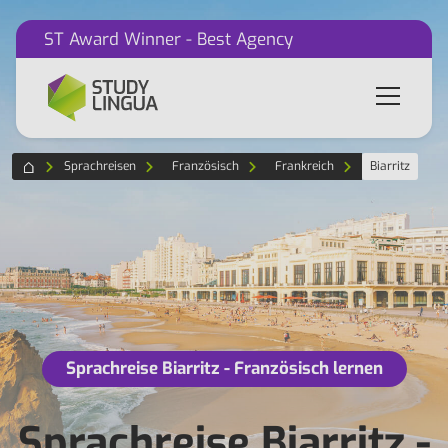
ST Award Winner - Best Agency
Sprachreisen
Französisch
Frankreich
Biarritz
Sprachreise Biarritz - Französisch lernen
Sprachreise Biarritz -