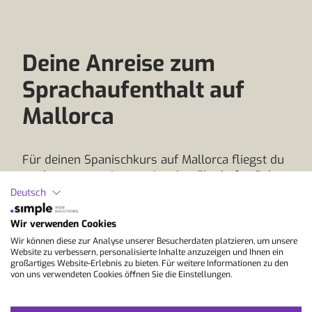
Deine Anreise zum
Sprachaufenthalt auf
Mallorca
Für deinen Spanischkurs auf Mallorca fliegst du
am besten zum internationalen Flughafen Palma
de Mallorca. Er ist einer der größten Flughäfen
Deutsch
Spaniens und wird von zahlreichen
Fluggesellschaften regelmäßig angeflogen.
Wir verwenden Cookies
Geeignete Verbindungen bestehen unter
Wir können diese zur Analyse unserer Besucherdaten platzieren, um unsere
Website zu verbessern, personalisierte Inhalte anzuzeigen und Ihnen ein
anderem ab Frankfurt am Main, München, Berlin
großartiges Website-Erlebnis zu bieten. Für weitere Informationen zu den
und anderen deutschen Flughäfen. Zusätzlich
von uns verwendeten Cookies öffnen Sie die Einstellungen.
gibt es viele Flüge über Drehkreuze wie Madrid
Barajas oder Barcelona El Prat, die je nach