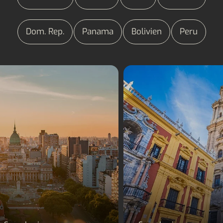
Dom. Rep.
Panama
Bolivien
Peru
Sprachreisen Argentinien
Sprachreisen Spani