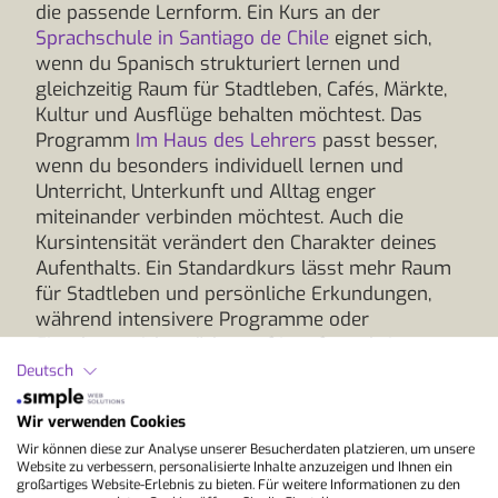
die passende Lernform. Ein Kurs an der
Sprachschule in Santiago de Chile
eignet sich,
wenn du Spanisch strukturiert lernen und
gleichzeitig Raum für Stadtleben, Cafés, Märkte,
Kultur und Ausflüge behalten möchtest. Das
Programm
Im Haus des Lehrers
passt besser,
wenn du besonders individuell lernen und
Unterricht, Unterkunft und Alltag enger
miteinander verbinden möchtest. Auch die
Kursintensität verändert den Charakter deines
Aufenthalts. Ein Standardkurs lässt mehr Raum
für Stadtleben und persönliche Erkundungen,
während intensivere Programme oder
Einzelunterricht stärker auf Lernfortschritt
ausgerichtet sind. Planst du deinen
Deutsch
Sprachaufenthalt in Chile als
Bildungsurlaub
,
sollte das gewählte Programm die nötige
Wir verwenden Cookies
Kursintensität erfüllen und für dein Bundesland
Wir können diese zur Analyse unserer Besucherdaten platzieren, um unsere
Website zu verbessern, personalisierte Inhalte anzuzeigen und Ihnen ein
entsprechend anerkannt sein. StudyLingua hilft
großartiges Website-Erlebnis zu bieten. Für weitere Informationen zu den