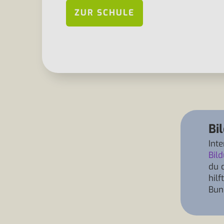
ZUR SCHULE
Bi
Int
Bil
du 
hil
Bun