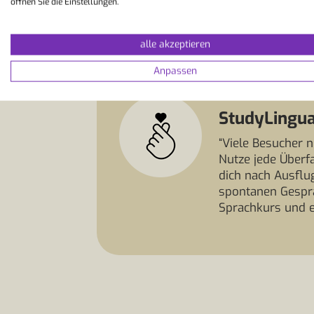
öffnen Sie die Einstellungen.
alle akzeptieren
Anpassen
StudyLingua
“Viele Besucher n
Nutze jede Überfa
dich nach Ausflu
spontanen Gesprä
Sprachkurs und e