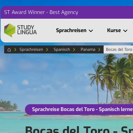
ST Award Winner - Best Agency
Sprachreisen
Kurse
Sprachreisen
Spanisch
Panama
Bocas del Toro
Sprachreise Bocas del Toro - Spanisch lern
Bocas del Toro - S