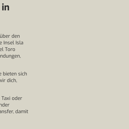
 in
 über den
 Insel Isla
el Toro
indungen,
e bieten sich
ir dich,
 Taxi oder
ander
ansfer, damit