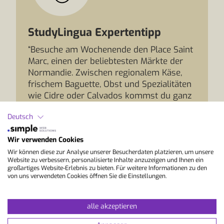
StudyLingua Expertentipp
“Besuche am Wochenende den Place Saint
Marc, einen der beliebtesten Märkte der
Normandie. Zwischen regionalem Käse,
frischem Baguette, Obst und Spezialitäten
wie Cidre oder Calvados kommst du ganz
unkompliziert mit den Markthändlern ins
Deutsch
Gespräch und erlebst die französische
Alltagskultur hautnah. Anschließend kannst
Wir verwenden Cookies
du deine Einkäufe in einem der kleinen
Parks oder auf einer Bank in der
Wir können diese zur Analyse unserer Besucherdaten platzieren, um unsere
Website zu verbessern, personalisierte Inhalte anzuzeigen und Ihnen ein
historischen Altstadt genießen und dein
großartiges Website-Erlebnis zu bieten. Für weitere Informationen zu den
Französisch ganz nebenbei im Alltag
von uns verwendeten Cookies öffnen Sie die Einstellungen.
anwenden.”
alle akzeptieren