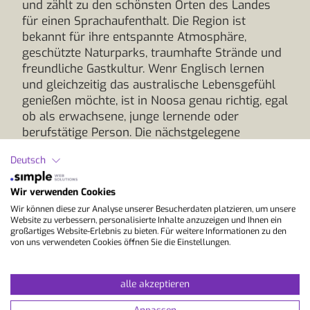
und zählt zu den schönsten Orten des Landes
für einen Sprachaufenthalt. Die Region ist
bekannt für ihre entspannte Atmosphäre,
geschützte Naturparks, traumhafte Strände und
freundliche Gastkultur. Wenr Englisch lernen
und gleichzeitig das australische Lebensgefühl
genießen möchte, ist in Noosa genau richtig, egal
ob als erwachsene, junge lernende oder
berufstätige Person. Die nächstgelegene
Anreisemöglichkeit ist der Sunshine Coast
Deutsch
Airport, der regelmäßig aus großen
australischen Städten wie Sydney oder
Wir verwenden Cookies
Melbourne angeflogen wird. Vom Flughafen
Wir können diese zur Analyse unserer Besucherdaten platzieren, um unsere
erreichst du Noosa in etwa 30 bis 40 Minuten
Website zu verbessern, personalisierte Inhalte anzuzeigen und Ihnen ein
mit dem Bus, Taxi oder einem privaten
großartiges Website-Erlebnis zu bieten. Für weitere Informationen zu den
Transfer. Wer international anreist, fliegt in der
von uns verwendeten Cookies öffnen Sie die Einstellungen.
Regel über Brisbane. Vom Flughafen Brisbane
gelangst du in rund zwei Stunden nach Noosa,
alle akzeptieren
entweder mit dem Mietwagen oder mit Shuttle-
und Busverbindungen, die mehrmals täglich