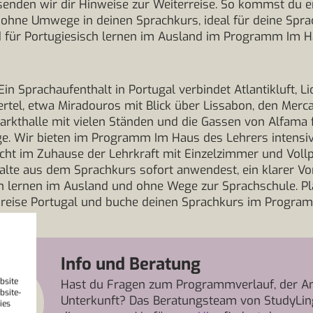
senden wir dir Hinweise zur Weiterreise. So kommst du 
 ohne Umwege in deinen Sprachkurs, ideal für deine Spra
d für Portugiesisch lernen im Ausland im Programm Im 
Ein Sprachaufenthalt in Portugal verbindet Atlantikluft, L
ertel, etwa Miradouros mit Blick über Lissabon, den Merc
Markthalle mit vielen Ständen und die Gassen von Alfama 
ge. Wir bieten im Programm Im Haus des Lehrers intensi
icht im Zuhause der Lehrkraft mit Einzelzimmer und Voll
alte aus dem Sprachkurs sofort anwendest, ein klarer Vor
h lernen im Ausland und ohne Wege zur Sprachschule. Pla
hreise Portugal und buche deinen Sprachkurs im Progr
Info und Beratung
bsite
Hast du Fragen zum Programmverlauf, der An
bsite-
Unterkunft? Das Beratungsteam von StudyLin
ies