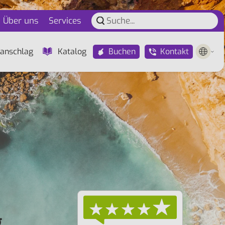
Über uns
Services
Buchen
Kontakt
anschlag
Katalog
,