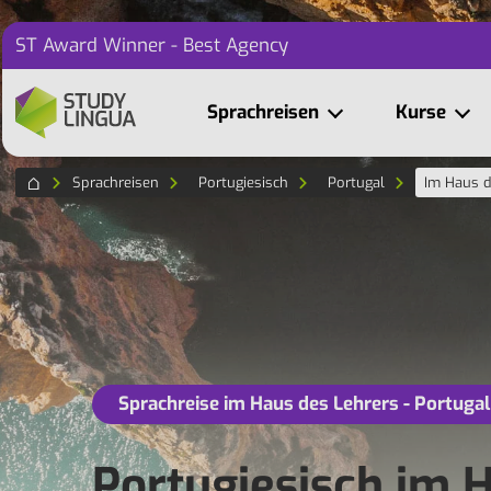
ST Award Winner - Best Agency
Sprachreisen
Kurse
Sprachreisen
Portugiesisch
Portugal
Im Haus d
Sprachreise im Haus des Lehrers - Portugal
Portugiesisch im H