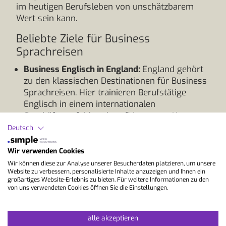
im heutigen Berufsleben von unschätzbarem
Wert sein kann.
Beliebte Ziele für Business
Sprachreisen
Business Englisch in England:
England gehört
zu den klassischen Destinationen für Business
Sprachreisen. Hier trainieren Berufstätige
Englisch in einem internationalen
Geschäftsumfeld und profitieren von Kursen
zu Themen wie Meetings, Verhandlungen,
Deutsch
Präsentationen oder Geschäftskorrespondenz.
Städte wie London, Cambridge oder Brighton
Wir verwenden Cookies
bieten zudem ein internationales Netzwerk
Wir können diese zur Analyse unserer Besucherdaten platzieren, um unsere
Website zu verbessern, personalisierte Inhalte anzuzeigen und Ihnen ein
und zahlreiche Möglichkeiten, Englisch auch
großartiges Website-Erlebnis zu bieten. Für weitere Informationen zu den
außerhalb des Unterrichts anzuwenden. Zu
von uns verwendeten Cookies öffnen Sie die Einstellungen.
den am meisten gebuchten und beliebtesten
Sprachschulen zählen die
London School of
alle akzeptieren
English
oder das
English Language Centre in