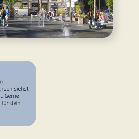
en
ursen siehst
t. Gerne
 für dein