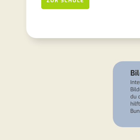
ZUR SCHULE
Bi
Int
Bil
du 
hil
Bun