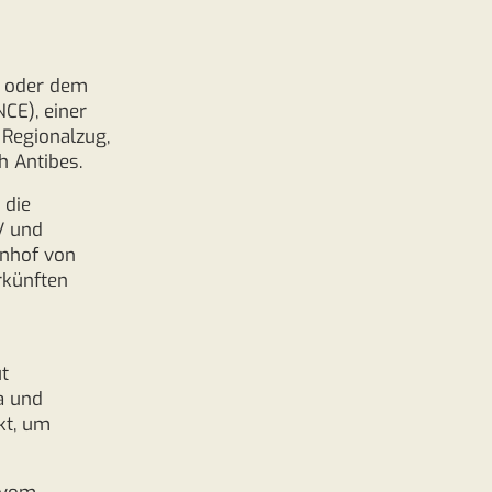
n oder dem
NCE), einer
 Regionalzug,
h Antibes.
 die
V und
hnhof von
erkünften
ut
a und
kt, um