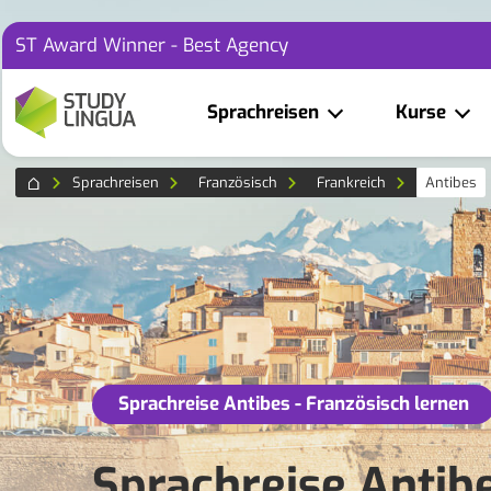
ST Award Winner - Best Agency
Sprachreisen
Kurse
Sprachreisen
Französisch
Frankreich
Antibes
Sprachreise Antibes - Französisch lernen
Sprachreise Antib