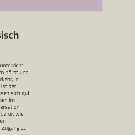
sisch
unterricht
rn hörst und
kehr, in
ist der
ssen sich gut
der. Im
ersation
dafür, wie
ten
r Zugang zu