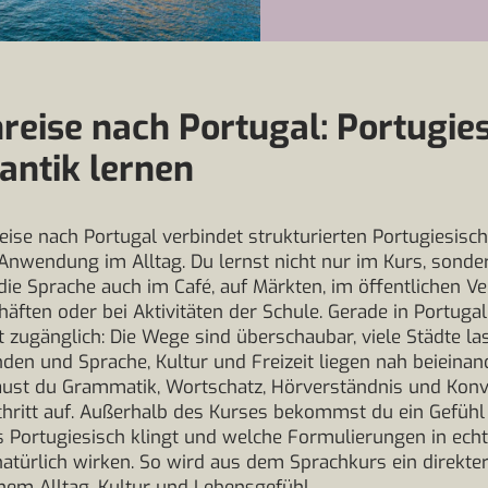
reise nach Portugal: Portugie
antik lernen
eise nach Portugal verbindet strukturierten Portugiesisch
 Anwendung im Alltag. Du lernst nicht nur im Kurs, sonde
ie Sprache auch im Café, auf Märkten, im öffentlichen Ver
häften oder bei Aktivitäten der Schule. Gerade in Portugal 
ut zugänglich: Die Wege sind überschaubar, viele Städte la
den und Sprache, Kultur und Freizeit liegen nah beieinan
aust du Grammatik, Wortschatz, Hörverständnis und Konv
Schritt auf. Außerhalb des Kurses bekommst du ein Gefühl 
 Portugiesisch klingt und welche Formulierungen in ech
natürlich wirken. So wird aus dem Sprachkurs ein direkte
hem Alltag, Kultur und Lebensgefühl.