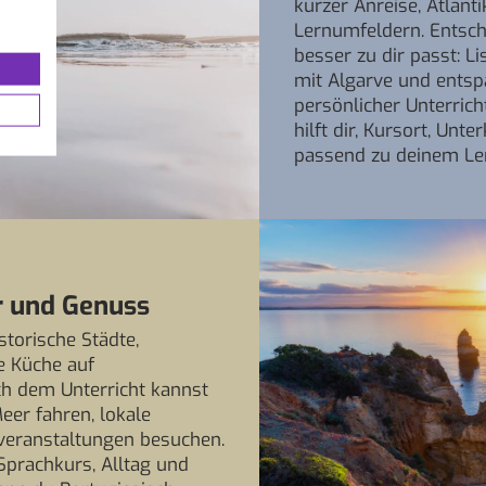
kurzer Anreise, Atlant
Lernumfeldern. Entsch
besser zu dir passt: L
mit Algarve und ents
persönlicher Unterric
hilft dir, Kursort, Unt
passend zu deinem Ler
r und Genuss
storische Städte,
e Küche auf
h dem Unterricht kannst
eer fahren, lokale
rveranstaltungen besuchen.
Sprachkurs, Alltag und