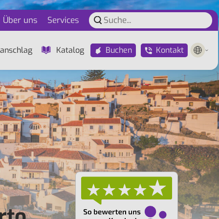
Über uns
Services
Buchen
Kontakt
anschlag
Katalog
rto