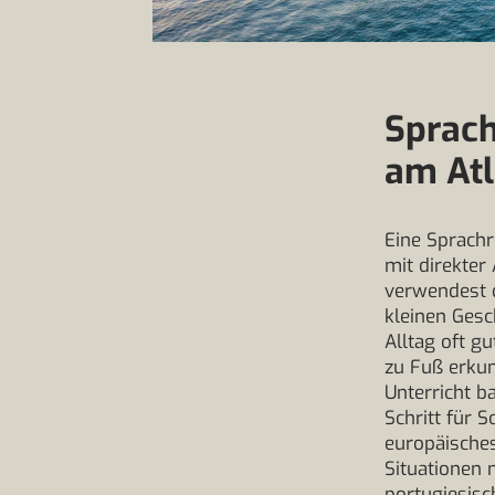
Sprach
am Atl
Eine Sprachr
mit direkter
verwendest d
kleinen Gesc
Alltag oft g
zu Fuß erkun
Unterricht b
Schritt für 
europäisches
Situationen 
portugiesisc