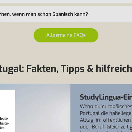
lernen, wenn man schon Spanisch kann?
Allgemeine FAQs
ugal: Fakten, Tipps & hilfreich
StudyLingua-Ei
Wenn du europäisches 
Portugal die nahelieg
bsite
Alltag, im öffentliche
bsite-
oder Beruf. Gleichzeiti
ies