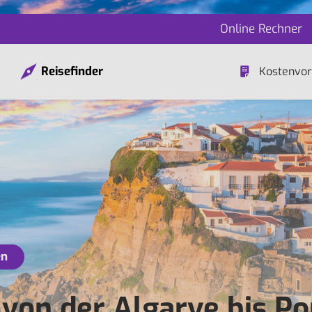
Online Rechner
Reisefinder
Kostenvor
en
 von der Algarve bis Po