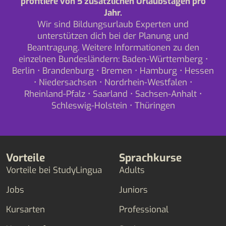
profitiere von 5 zusätzlichen Urlaubstagen pro
Jahr.
Wir sind Bildungsurlaub Experten und
unterstützen dich bei der Planung und
Beantragung. Weitere Informationen zu den
einzelnen Bundesländern:
Baden-Württemberg
•
Berlin
•
Brandenburg
•
Bremen
•
Hamburg
•
Hessen
•
Niedersachsen
•
Nordrhein-Westfalen
•
Rheinland-Pfalz
•
Saarland
•
Sachsen-Anhalt
•
Schleswig-Holstein
•
Thüringen
Vorteile
Sprachkurse
Vorteile bei StudyLingua
Adults
Jobs
Juniors
Kursarten
Professional