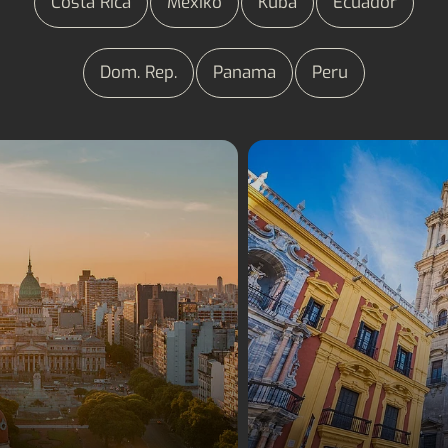
Costa Rica
Mexiko
Kuba
Ecuador
Dom. Rep.
Panama
Peru
Sprachreisen Argentinien
Sprachreisen Spani