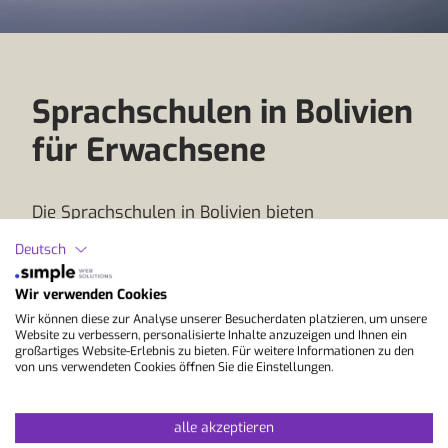
Sprachschulen in Bolivien
für Erwachsene
Die Sprachschulen in Bolivien bieten
Spanischkurse für unterschiedliche Niveaus und
Deutsch
Lernziele. Der Unterricht ist oft persönlich
geprägt, mit kleinen Gruppen, viel Konversation
Wir verwenden Cookies
und einem klaren Fokus auf aktive Sprachpraxis.
Wir können diese zur Analyse unserer Besucherdaten platzieren, um unsere
Je nach Programm kannst du zwischen
Website zu verbessern, personalisierte Inhalte anzuzeigen und Ihnen ein
Standardkursen, intensiveren Kursformen oder
großartiges Website-Erlebnis zu bieten. Für weitere Informationen zu den
von uns verwendeten Cookies öffnen Sie die Einstellungen.
Einzelunterricht wählen, wenn du gezielt an
Aussprache, Grammatik, Wortschatz oder freiem
Sprechen arbeiten möchtest. Ergänzt werden die
alle akzeptieren
Sprachkurse durch Aktivitäten, Ausflüge,