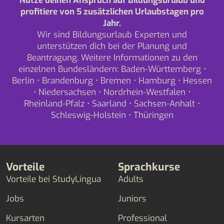
Nutze deinen Anspruch auf Bildungsurlaub und
profitiere von 5 zusätzlichen Urlaubstagen pro
Jahr.
Wir sind Bildungsurlaub Experten und
unterstützen dich bei der Planung und
Beantragung. Weitere Informationen zu den
einzelnen Bundesländern:
Baden-Württemberg
•
Berlin
•
Brandenburg
•
Bremen
•
Hamburg
•
Hessen
•
Niedersachsen
•
Nordrhein-Westfalen
•
Rheinland-Pfalz
•
Saarland
•
Sachsen-Anhalt
•
Schleswig-Holstein
•
Thüringen
Vorteile
Sprachkurse
Vorteile bei StudyLingua
Adults
Jobs
Juniors
Kursarten
Professional