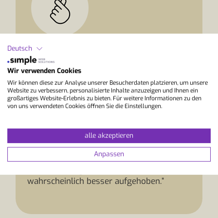
Deutsch
StudyLingua Expertentipp
“Galway ist ideal, wenn du eine persönliche,
Wir verwenden Cookies
kreative und naturnahe Umgebung zum
Wir können diese zur Analyse unserer Besucherdaten platzieren, um unsere
Englischlernen suchst. Durch die kurzen
Website zu verbessern, personalisierte Inhalte anzuzeigen und Ihnen ein
großartiges Website-Erlebnis zu bieten. Für weitere Informationen zu den
Wege, die lebendige Musikszene und die
von uns verwendeten Cookies öffnen Sie die Einstellungen.
offene Atmosphäre ergeben sich viele
Gelegenheiten, dein Englisch ganz
alle akzeptieren
selbstverständlich anzuwenden. Wer
dagegen vor allem Hauptstadttrubel, große
Anpassen
Shoppingzonen und ein dichtes
Großstadtprogramm erwartet, ist in Dublin
wahrscheinlich besser aufgehoben.”