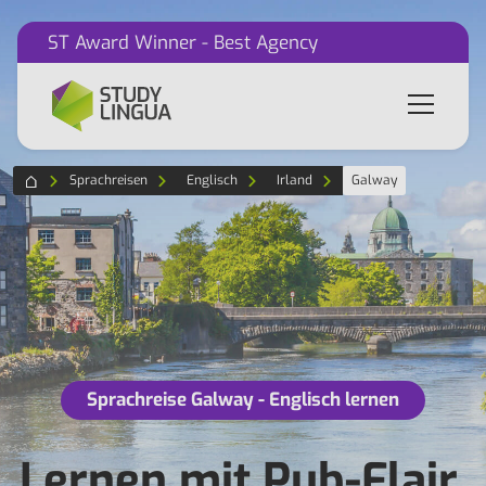
ST Award Winner - Best Agency
Sprachreisen
Englisch
Irland
Galway
Sprachreise Galway - Englisch lernen
Lernen mit Pub-Flair,