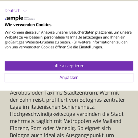
Deutsch
Deine Anreise zum
Sprachaufenthalt in
Wir verwenden Cookies
Wir können diese zur Analyse unserer Besucherdaten platzieren, um unsere
Bologna
Website zu verbessern, personalisierte Inhalte anzuzeigen und Ihnen ein
großartiges Website-Erlebnis zu bieten. Für weitere Informationen zu den
von uns verwendeten Cookies öffnen Sie die Einstellungen.
Die Anreise ist besonders einfach, da der
internationale Flughafen Bologna Guglielmo
alle akzeptieren
Marconi von zahlreichen europäischen Städten
Anpassen
aus direkt angeflogen wird. Vom Flughafen
gelangst du in wenigen Minuten mit dem
Aerobus oder Taxi ins Stadtzentrum. Wer mit
der Bahn reist, profitiert von Bolognas zentraler
Lage im italienischen Schienennetz.
Hochgeschwindigkeitszüge verbinden die Stadt
mehrmals täglich mit Metropolen wie Mailand,
Florenz, Rom oder Venedig. So eignet sich
Bologna auch ideal als Ausgangspunkt, um