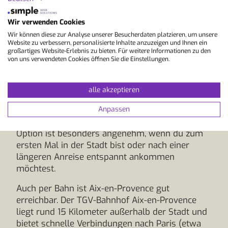
zahlreichen Airlines aus Deutschland, der
Schweiz und Österreich angeflogen. In der
Wir verwenden Cookies
Hauptsaison ist die Auswahl an
Wir können diese zur Analyse unserer Besucherdaten platzieren, um unsere
Direktverbindungen besonders groß, was die
Website zu verbessern, personalisierte Inhalte anzuzeigen und Ihnen ein
großartiges Website-Erlebnis zu bieten. Für weitere Informationen zu den
Reiseplanung erleichtert.
von uns verwendeten Cookies öffnen Sie die Einstellungen.
Vom Flughafen Marseille aus erreichst du Aix-
en-Provence in etwa 30 bis 40 Minuten. Dafür
alle akzeptieren
stehen dir Shuttlebusse, Taxis oder ein vorab
Anpassen
buchbarer privater Transfer zur Verfügung, der
dich direkt zu deiner Unterkunft bringt. Diese
Option ist besonders angenehm, wenn du zum
ersten Mal in der Stadt bist oder nach einer
längeren Anreise entspannt ankommen
möchtest.
Auch per Bahn ist Aix-en-Provence gut
erreichbar. Der TGV-Bahnhof Aix-en-Provence
liegt rund 15 Kilometer außerhalb der Stadt und
bietet schnelle Verbindungen nach Paris (etwa