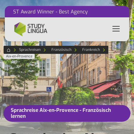
ST Award Winner - Best Agency
Sprachreisen
Französisch
Frankreich
Aix-en-Provence
Sprachreise Aix-en-Provence - Französisch
lernen