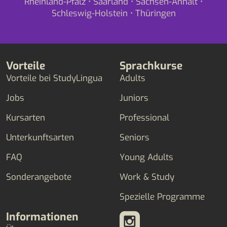
Rheinland-Pfalz
•
Saarland
•
Sachsen-Anhalt
•
Schleswig-Holstein
•
Thüringen
Vorteile
Sprachkurse
Vorteile bei StudyLingua
Adults
Jobs
Juniors
Kursarten
Professional
Unterkunftsarten
Seniors
FAQ
Young Adults
Sonderangebote
Work & Study
Spezielle Programme
Informationen