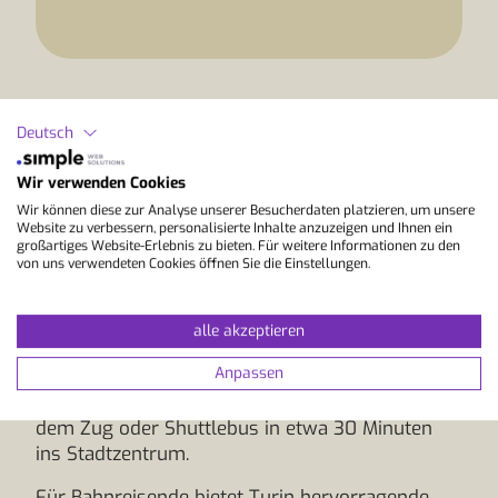
Deutsch
Deine Anreise zum
Wir verwenden Cookies
Sprachaufenthalt in Turin
Wir können diese zur Analyse unserer Besucherdaten platzieren, um unsere
Website zu verbessern, personalisierte Inhalte anzuzeigen und Ihnen ein
großartiges Website-Erlebnis zu bieten. Für weitere Informationen zu den
von uns verwendeten Cookies öffnen Sie die Einstellungen.
Turin, die elegante Hauptstadt des Piemont, ist
nicht nur reich an Kultur und Geschichte,
sondern auch sehr gut erreichbar. Der
alle akzeptieren
internationale Flughafen Torino-Caselle wird von
Anpassen
mehreren europäischen Städten aus direkt
angeflogen. Vom Flughafen gelangst du mit
dem Zug oder Shuttlebus in etwa 30 Minuten
ins Stadtzentrum.
Für Bahnreisende bietet Turin hervorragende