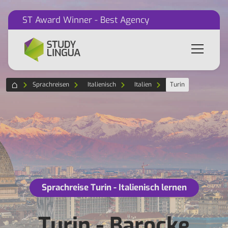
ST Award Winner - Best Agency
Sprachreisen
Italienisch
Italien
Turin
Sprachreise Turin - Italienisch lernen
Turin - Barocke