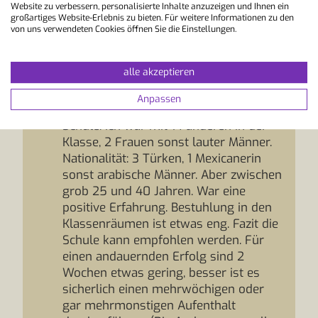
Website zu verbessern, personalisierte Inhalte anzuzeigen und Ihnen ein
Buße sehr gut zu erreichen ist. Die
großartiges Website-Erlebnis zu bieten. Für weitere Informationen zu den
Bushsltestelle liegt auch direkt vor der
von uns verwendeten Cookies öffnen Sie die Einstellungen.
Schule bzw. In die entgegengesetze
Richtung ca. 150 m entfernt. Die Lehrer
alle akzeptieren
(2 konnte ich kennenlernen) waren
recht gut. Es ist natürlich alles in
Anpassen
Englisch, auch die Betreuung in der
Schule. Ich war mit 14 anderen in der
Klasse, 2 Frauen sonst lauter Männer.
Nationalität: 3 Türken, 1 Mexicanerin
sonst arabische Männer. Aber zwischen
grob 25 und 40 Jahren. War eine
positive Erfahrung. Bestuhlung in den
Klassenräumen ist etwas eng. Fazit die
Schule kann empfohlen werden. Für
einen andauernden Erfolg sind 2
Wochen etwas gering, besser ist es
sicherlich einen mehrwöchigen oder
gar mehrmonstigen Aufenthalt