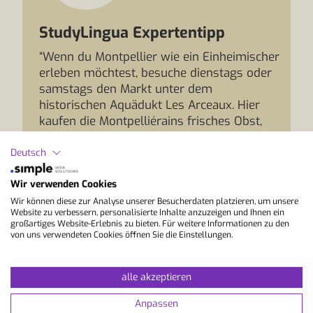
StudyLingua Expertentipp
“Wenn du Montpellier wie ein Einheimischer
erleben möchtest, besuche dienstags oder
samstags den Markt unter dem
historischen Aquädukt Les Arceaux. Hier
kaufen die Montpelliérains frisches Obst,
Käse, Oliven und regionale Spezialitäten
direkt bei den Erzeugern ein. Nimm dir
Deutsch
etwas Proviant mit und spaziere
anschließend hinauf zur Promenade du
Wir verwenden Cookies
Peyrou. Von dort genießt du einen der
Wir können diese zur Analyse unserer Besucherdaten platzieren, um unsere
Website zu verbessern, personalisierte Inhalte anzuzeigen und Ihnen ein
schönsten Ausblicke über die Dächer der
großartiges Website-Erlebnis zu bieten. Für weitere Informationen zu den
Stadt. So entdeckst du Montpellier von
von uns verwendeten Cookies öffnen Sie die Einstellungen.
seiner authentischen Seite und kannst dein
Französisch ganz entspannt im Alltag
alle akzeptieren
anwenden.”
Anpassen