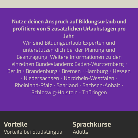
Nutze deinen Anspruch auf Bildungsurlaub und
profitiere von 5 zusätzlichen Urlaubstagen pro
Jahr.
Wir sind Bildungsurlaub Experten und
unterstützen dich bei der Planung und
Beantragung. Weitere Informationen zu den
einzelnen Bundesländern:
Baden-Württemberg
•
Berlin
•
Brandenburg
•
Bremen
•
Hamburg
•
Hessen
•
Niedersachsen
•
Nordrhein-Westfalen
•
Rheinland-Pfalz
•
Saarland
•
Sachsen-Anhalt
•
Schleswig-Holstein
•
Thüringen
Vorteile
Sprachkurse
Vorteile bei StudyLingua
Adults