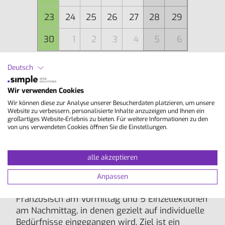
23
24
25
26
27
28
29
30
1
2
3
4
5
6
Deutsch
Aktuelles Datum
Wir verwenden Cookies
Kursbeginn nicht für absolute Anfänger (A0)
Wir können diese zur Analyse unserer Besucherdaten platzieren, um unsere
geeignet
Website zu verbessern, personalisierte Inhalte anzuzeigen und Ihnen ein
großartiges Website-Erlebnis zu bieten. Für weitere Informationen zu den
von uns verwendeten Cookies öffnen Sie die Einstellungen.
Inhalte
alle akzeptieren
Business-Kombinationskurs mit 15 Lektionen
Anpassen
Gruppenunterricht in Allgemeinsprache
Französisch am Vormittag und 5 Einzellektionen
am Nachmittag, in denen gezielt auf individuelle
Bedürfnisse eingegangen wird. Ziel ist ein