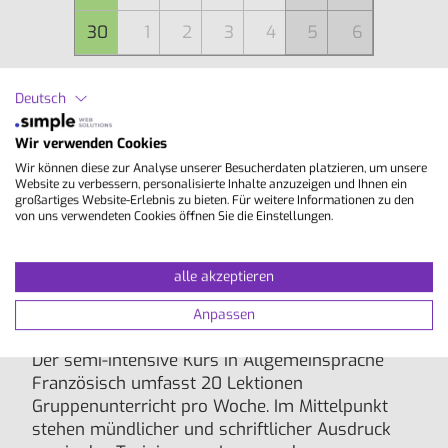
30
1
2
3
4
5
6
Deutsch
Aktuelles Datum
Wir verwenden Cookies
Kursbeginn nicht für absolute Anfänger (A0)
Wir können diese zur Analyse unserer Besucherdaten platzieren, um unsere
geeignet
Website zu verbessern, personalisierte Inhalte anzuzeigen und Ihnen ein
großartiges Website-Erlebnis zu bieten. Für weitere Informationen zu den
Kursbeginn für alle Niveaustufen, auch für
von uns verwendeten Cookies öffnen Sie die Einstellungen.
absolute Anfänger (A0), geeignet
alle akzeptieren
Inhalte
Anpassen
Der semi-intensive Kurs in Allgemeinsprache
Französisch umfasst 20 Lektionen
Gruppenunterricht pro Woche. Im Mittelpunkt
stehen mündlicher und schriftlicher Ausdruck