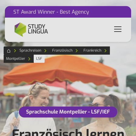
ST Award Winner - Best Agency
Sprachreisen
Französisch
Frankreich
Montpellier
LSF
Sprachschule Montpellier - LSF/IEF
Französisch lernen