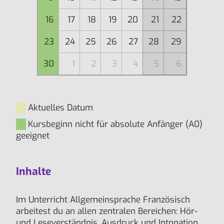
16
17
18
19
20
21
22
23
24
25
26
27
28
29
30
1
2
3
4
5
6
Aktuelles Datum
Kursbeginn nicht für absolute Anfänger (A0)
geeignet
Inhalte
Im Unterricht Allgemeinsprache Französisch
arbeitest du an allen zentralen Bereichen: Hör-
und Leseverständnis, Ausdruck und Intonation,