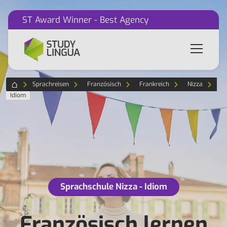
ST Award Winner - Best Agency
Sprachreisen
Französisch
Frankreich
Nizza
Idiom
Sprachschule Nizza - Idiom
Französisch lernen