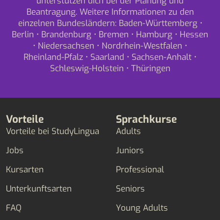
unterstützen dich bei der Planung und
Beantragung. Weitere Informationen zu den
einzelnen Bundesländern:
Baden-Württemberg
•
Berlin
•
Brandenburg
•
Bremen
•
Hamburg
•
Hessen
•
Niedersachsen
•
Nordrhein-Westfalen
•
Rheinland-Pfalz
•
Saarland
•
Sachsen-Anhalt
•
Schleswig-Holstein
•
Thüringen
Vorteile
Sprachkurse
Vorteile bei StudyLingua
Adults
Jobs
Juniors
Kursarten
Professional
Unterkunftsarten
Seniors
FAQ
Young Adults