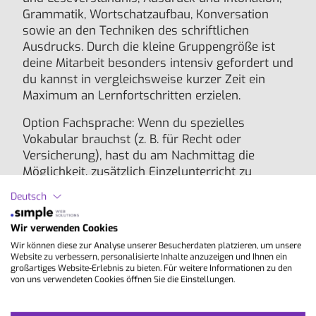
Grammatik, Wortschatzaufbau, Konversation
sowie an den Techniken des schriftlichen
Ausdrucks. Durch die kleine Gruppengröße ist
deine Mitarbeit besonders intensiv gefordert und
du kannst in vergleichsweise kurzer Zeit ein
Maximum an Lernfortschritten erzielen.
Option Fachsprache: Wenn du spezielles
Vokabular brauchst (z. B. für Recht oder
Versicherung), hast du am Nachmittag die
Möglichkeit, zusätzlich Einzelunterricht zu
buchen.
Deutsch
Lektionen/Woche:
30 à 45 Min.
Wir verwenden Cookies
Wir können diese zur Analyse unserer Besucherdaten platzieren, um unsere
Niveau-Stufen:
B1 , B2 , C1 , C2
Website zu verbessern, personalisierte Inhalte anzuzeigen und Ihnen ein
großartiges Website-Erlebnis zu bieten. Für weitere Informationen zu den
von uns verwendeten Cookies öffnen Sie die Einstellungen.
Gruppengröße:
2 - 4
Dauer:
1 - 4 Wochen