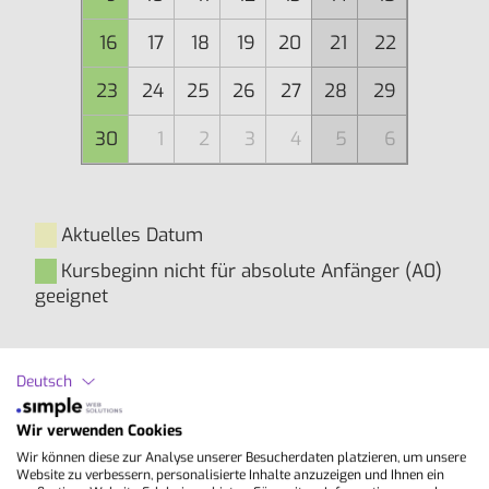
16
17
18
19
20
21
22
23
24
25
26
27
28
29
30
1
2
3
4
5
6
Aktuelles Datum
Kursbeginn nicht für absolute Anfänger (A0)
geeignet
Inhalte
Deutsch
Wir verwenden Cookies
Du nimmst an einem allgemeinsprachlichen
Spanisch-Gruppenkurs teil mit folgenden
Wir können diese zur Analyse unserer Besucherdaten platzieren, um unsere
Website zu verbessern, personalisierte Inhalte anzuzeigen und Ihnen ein
Schwerpunkten: