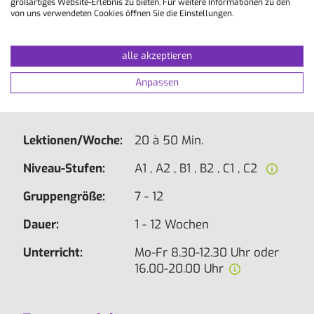
großartiges Website-Erlebnis zu bieten. Für weitere Informationen zu den
von uns verwendeten Cookies öffnen Sie die Einstellungen.
Lese- und Hörverständnis
Wortschatzaufbau
alle akzeptieren
Grammatik und Intonation
idiomatische Redewendungen
Anpassen
strukturierte Dialogübungen
Konversation und schriftlicher Ausdruck
Lektionen/Woche:
20 à 50 Min.
Niveau-Stufen:
A1 , A2 , B1 , B2 , C1 , C2
Gruppengröße:
7 - 12
Dauer:
1 - 12 Wochen
Unterricht:
Mo-Fr 8.30-12.30 Uhr oder
16.00-20.00 Uhr