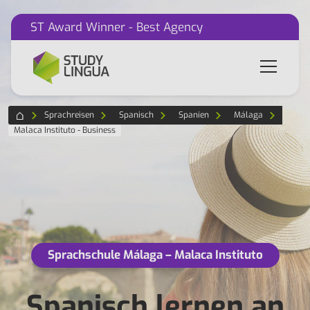
ST Award Winner - Best Agency
Sprachreisen
Spanisch
Spanien
Málaga
Malaca Instituto - Business
Sprachschule Málaga – Malaca Instituto
Spanisch lernen an