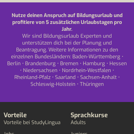
Nutze deinen Anspruch auf Bildungsurlaub und
profitiere von 5 zusätzlichen Urlaubstagen pro
Jahr.
Wir sind Bildungsurlaub Experten und
unterstützen dich bei der Planung und
Beantragung. Weitere Informationen zu den
einzelnen Bundesländern:
Baden-Württemberg
•
Berlin
•
Brandenburg
•
Bremen
•
Hamburg
•
Hessen
•
Niedersachsen
•
Nordrhein-Westfalen
•
Rheinland-Pfalz
•
Saarland
•
Sachsen-Anhalt
•
Schleswig-Holstein
•
Thüringen
Vorteile
Sprachkurse
Vorteile bei StudyLingua
Adults