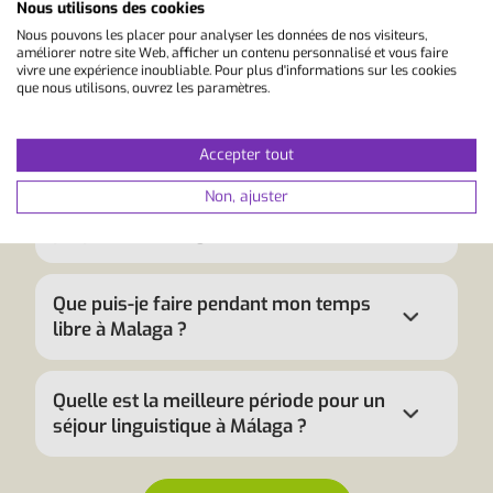
Nous utilisons des cookies
Nous pouvons les placer pour analyser les données de nos visiteurs,
Apprendre l'espagnol à Málaga
améliorer notre site Web, afficher un contenu personnalisé et vous faire
vivre une expérience inoubliable. Pour plus d'informations sur les cookies
que nous utilisons, ouvrez les paramètres.
Combien coûte un séjour linguistique à
Málaga ?
Accepter tout
Non, ajuster
Quels sont les cours d'espagnol
proposés à Málaga ?
Que puis-je faire pendant mon temps
libre à Malaga ?
Quelle est la meilleure période pour un
séjour linguistique à Málaga ?