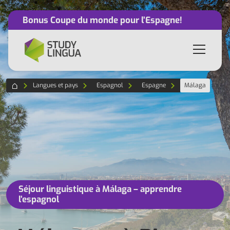
Bonus Coupe du monde pour l’Espagne!
Langues et pays
Espagnol
Espagne
Málaga
Séjour linguistique à Málaga – apprendre
l’espagnol