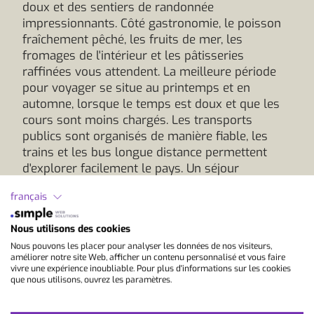
doux et des sentiers de randonnée
impressionnants. Côté gastronomie, le poisson
fraîchement pêché, les fruits de mer, les
fromages de l'intérieur et les pâtisseries
raffinées vous attendent. La meilleure période
pour voyager se situe au printemps et en
automne, lorsque le temps est doux et que les
cours sont moins chargés. Les transports
publics sont organisés de manière fiable, les
trains et les bus longue distance permettent
d'explorer facilement le pays. Un séjour
linguistique au Portugal combine un
français
apprentissage efficace du portugais avec la
culture, la nature et un quotidien détendu. Le
Nous utilisons des cookies
rapport qualité-prix attractif et la structure claire
Nous pouvons les placer pour analyser les données de nos visiteurs,
des programmes rendent ton séjour
améliorer notre site Web, afficher un contenu personnalisé et vous faire
enrichissant et réussi.
vivre une expérience inoubliable. Pour plus d'informations sur les cookies
que nous utilisons, ouvrez les paramètres.