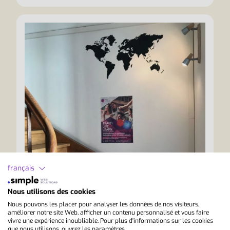
français
L'histoire de StudyLingua
Découvrez ici comment StudyLingua a vu le
Nous utilisons des cookies
jour.
Nous pouvons les placer pour analyser les données de nos visiteurs,
améliorer notre site Web, afficher un contenu personnalisé et vous faire
vivre une expérience inoubliable. Pour plus d'informations sur les cookies
L'histoire de StudyLingua
que nous utilisons, ouvrez les paramètres.