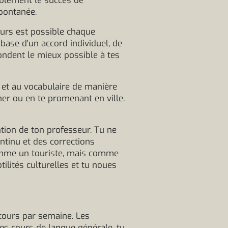
blement le succès de
spontanée.
ours est possible chaque
base d'un accord individuel, de
ondent le mieux possible à tes
e et au vocabulaire de manière
uner ou en te promenant en ville.
ntion de ton professeur. Tu ne
ntinu et des corrections
omme un touriste, mais comme
tilités culturelles et tu noues
cours par semaine. Les
des cours de langue générale, tu