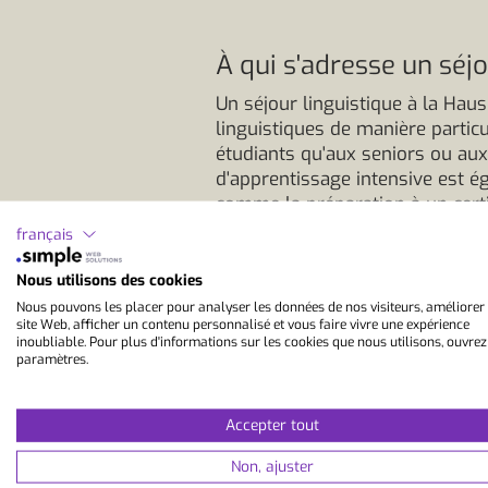
À qui s'adresse un séjo
Un séjour linguistique à la Hau
linguistiques de manière partic
étudiants qu'aux seniors ou aux
d'apprentissage intensive est ég
comme la préparation à un certi
nouvelle langue étrangère.
français
Le contact direct avec le profe
écouter, parler et pratiquer la 
Nous utilisons des cookies
atmosphère personnalisée.
Nous pouvons les placer pour analyser les données de nos visiteurs, améliorer
site Web, afficher un contenu personnalisé et vous faire vivre une expérience
Avantages d'un séjour 
inoubliable. Pour plus d'informations sur les cookies que nous utilisons, ouvrez
paramètres.
La particularité de cette forme 
forts sont adaptés à tes objecti
Accepter tout
un certificat de langue ou que
la langue, tu n'apprends pas se
Non, ajuster