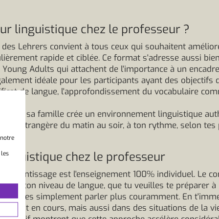
ur linguistique chez le professeur ?
s des Lehrers convient à tous ceux qui souhaitent amélio
ulièrement rapide et ciblée. Ce format s'adresse aussi bie
 Young Adults qui attachent de l'importance à un encadre
alement idéale pour les participants ayant des objectifs 
ficat de langue, l'approfondissement du vocabulaire comme
sseur et sa famille crée un environnement linguistique au
langue étrangère du matin au soir, à ton rythme, selon tes 
 notre
linguistique chez le professeur
 les
d'apprentissage est l'enseignement 100% individuel. Le co
fs et à ton niveau de langue, que tu veuilles te préparer 
 tu veuilles simplement parler plus couramment. En t'im
ulement en cours, mais aussi dans des situations de la vi