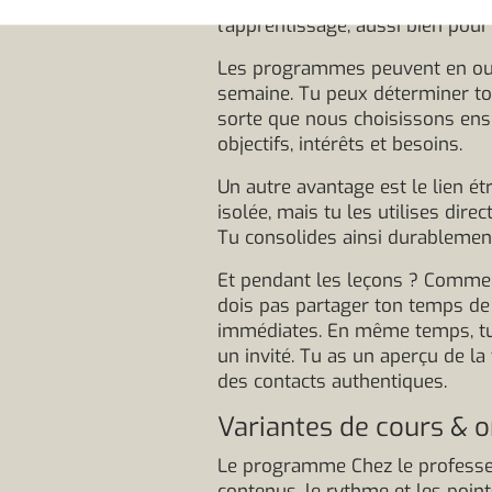
les méthodes d'apprentissage i
l'apprentissage, aussi bien pour
Les programmes peuvent en outre
semaine. Tu peux déterminer toi-
sorte que nous choisissons ense
objectifs, intérêts et besoins.
Un autre avantage est le lien ét
isolée, mais tu les utilises dir
Tu consolides ainsi durablement
Et pendant les leçons ? Comme il
dois pas partager ton temps de 
immédiates. En même temps, tu
un invité. Tu as un aperçu de la
des contacts authentiques.
Variantes de cours & o
Le programme Chez le professeur
contenus, le rythme et les point