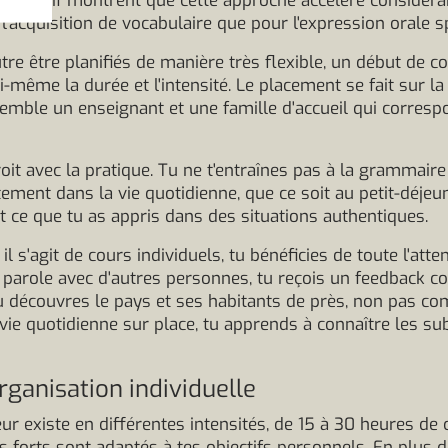
mmersif montrent que cette approche accélère considéra
 l'acquisition de vocabulaire que pour l'expression orale 
 être planifiés de manière très flexible, un début de c
même la durée et l'intensité. Le placement se fait sur la 
mble un enseignant et une famille d'accueil qui corresp
roit avec la pratique. Tu ne t'entraînes pas à la grammair
ectement dans la vie quotidienne, que ce soit au petit-déje
 ce que tu as appris dans des situations authentiques.
 s'agit de cours individuels, tu bénéficies de toute l'atte
parole avec d'autres personnes, tu reçois un feedback co
 découvres le pays et ses habitants de près, non pas c
 vie quotidienne sur place, tu apprends à connaître les sub
rganisation individuelle
 existe en différentes intensités, de 15 à 30 heures de 
s forts sont adaptés à tes objectifs personnels. En plus 