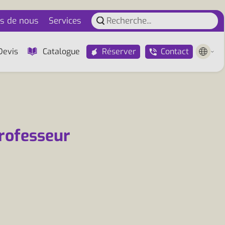
s de nous
Services
Réserver
Contact
Devis
Catalogue
professeur