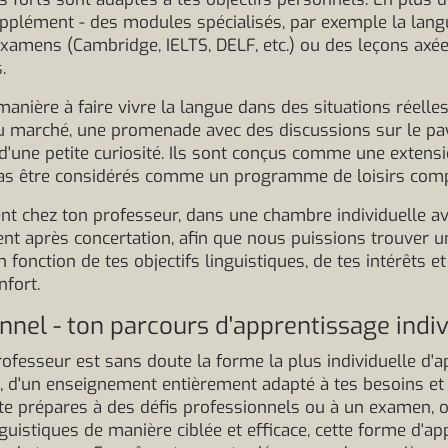
pplément - des modules spécialisés, par exemple la langu
examens (Cambridge, IELTS, DELF, etc.) ou des leçons axée
.
nière à faire vivre la langue dans des situations réelles 
 marché, une promenade avec des discussions sur le pay
d'une petite curiosité. Ils sont conçus comme une extens
pas être considérés comme un programme de loisirs comp
nt chez ton professeur, dans une chambre individuelle a
ent après concertation, afin que nous puissions trouver un
 fonction de tes objectifs linguistiques, de tes intérêts e
nfort.
sonnel - ton parcours d'apprentissage indi
professeur est sans doute la forme la plus individuelle d'
ée, d'un enseignement entièrement adapté à tes besoins et
e prépares à des défis professionnels ou à un examen, 
guistiques de manière ciblée et efficace, cette forme d'a