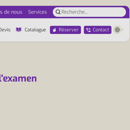
s de nous
Services
Réserver
Contact
Devis
Catalogue
 l'examen