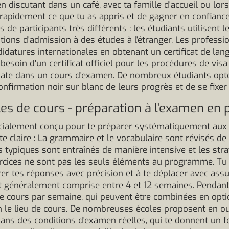
n discutant dans un café, avec ta famille d'accueil ou lors 
s rapidement ce que tu as appris et de gagner en confianc
 de participants très différents : les étudiants utilisent 
ions d'admission à des études à l'étranger. Les professi
ndidatures internationales en obtenant un certificat de la
esoin d'un certificat officiel pour les procédures de vis
ate dans un cours d'examen. De nombreux étudiants opt
confirmation noir sur blanc de leurs progrès et de se fixer u
s de cours - préparation à l'examen en 
cialement conçu pour te préparer systématiquement aux
te claire : La grammaire et le vocabulaire sont révisés d
es typiques sont entraînés de manière intensive et les st
exercices ne sont pas les seuls éléments au programme. T
rer tes réponses avec précision et à te déplacer avec assu
 généralement comprise entre 4 et 12 semaines. Pendant 
 cours par semaine, qui peuvent être combinées en optio
n le lieu de cours. De nombreuses écoles proposent en ou
 dans des conditions d'examen réelles, qui te donnent un f