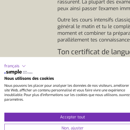
rassurent. La plupart des exame
peux ainsi passer l'examen imm
Outre les cours intensifs classi
général le matin et tu le compl
moment et combiner ta préparat
parallèlement tes connaissances
Ton certificat de lang
Un certificat de langue reconnu 
français
de nouvelles opportunités. Que ce 
Cambrigde, DELE, CELI ou DELF s
Nous utilisons des cookies
pour les candidatures ou les adm
Nous pouvons les placer pour analyser les données de nos visiteurs, améliorer
à l'étranger. De nombreuses uni
site Web, afficher un contenu personnalisé et vous faire vivre une expérience
réponds à ces exigences de man
inoubliable. Pour plus d'informations sur les cookies que nous utilisons, ouvrez
paramètres.
objective de tes compétences, q
carrière. Un certificat est un s
plus, il ouvre des portes qui re
Accepter tout
possibilités de travail ou de car
Non, ajuster
une place en cours, mais aussi 