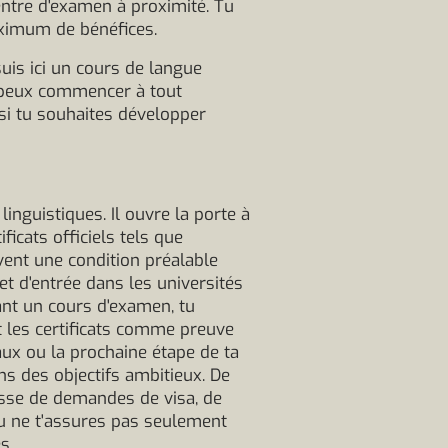
entre d'examen à proximité. Tu
ximum de bénéfices.
suis ici un cours de langue
u peux commencer à tout
si tu souhaites développer
inguistiques. Il ouvre la porte à
ficats officiels tels que
vent une condition préalable
ket d'entrée dans les universités
ant un cours d'examen, tu
 les certificats comme preuve
aux ou la prochaine étape de ta
ins des objectifs ambitieux. De
gisse de demandes de visa, de
, tu ne t'assures pas seulement
s.