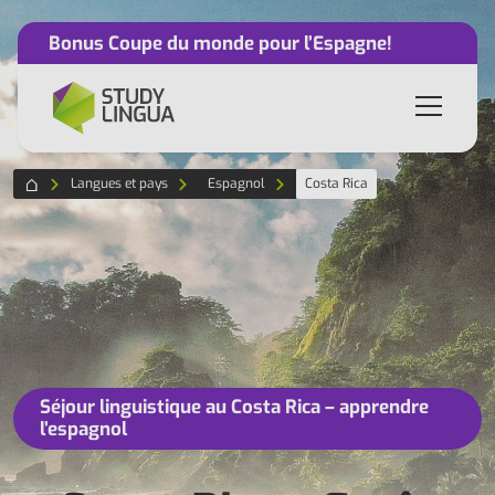
Bonus Coupe du monde pour l’Espagne!
Langues et pays
Espagnol
Costa Rica
Séjour linguistique au Costa Rica – apprendre
l’espagnol