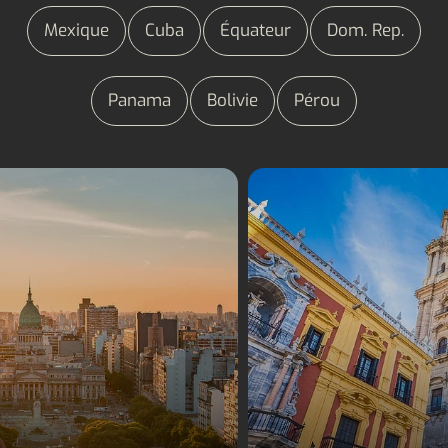
Mexique
Cuba
Équateur
Dom. Rep.
Panama
Bolivie
Pérou
Séjours linguistiques
Séjours linguistiqu
Argentine
Espagne