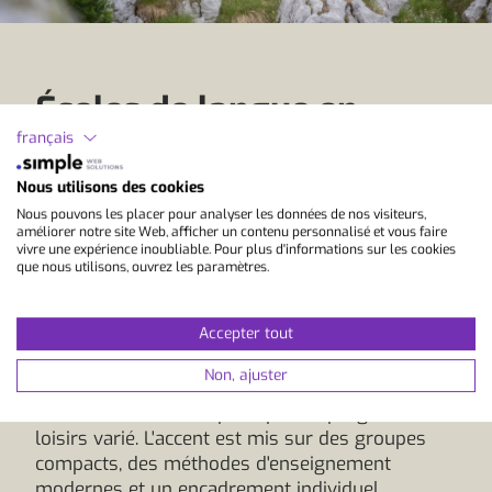
Écoles de langue en
français
Suisse pour juniors et
adultes
Nous utilisons des cookies
Nous pouvons les placer pour analyser les données de nos visiteurs,
améliorer notre site Web, afficher un contenu personnalisé et vous faire
vivre une expérience inoubliable. Pour plus d'informations sur les cookies
Apprendre l'allemand en Suisse, c'est bien plus
que nous utilisons, ouvrez les paramètres.
qu'apprendre la grammaire et le vocabulaire.
C'est s'immerger dans un pays qui offre une
Accepter tout
qualité de vie élevée, une grande sécurité et une
culture diversifiée. L'enseignement dans nos
Non, ajuster
écoles partenaires est proche de la pratique,
communicatif et complété par un programme de
loisirs varié. L'accent est mis sur des groupes
compacts, des méthodes d'enseignement
modernes et un encadrement individuel.