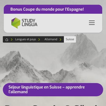
Bonus Coupe du monde pour l’Espagne!
Langues et pays
Allemand
Suisse
Séjour linguistique en Suisse – apprendre
l’allemand