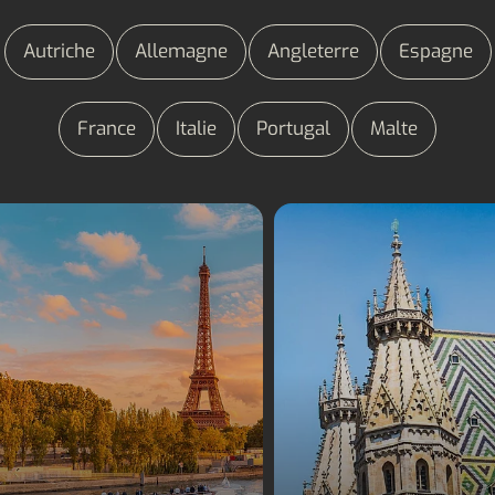
Autriche
Allemagne
Angleterre
Espagne
France
Italie
Portugal
Malte
Séjours linguistiques
Séjours linguistiqu
France
Autriche