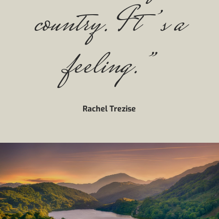
country. It’s a
feeling.”
Rachel Trezise