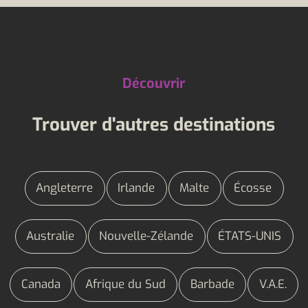
Découvrir
Trouver d'autres destinations
Angleterre
Irlande
Malte
Écosse
Australie
Nouvelle-Zélande
ÉTATS-UNIS
Canada
Afrique du Sud
Barbade
V.A.E.