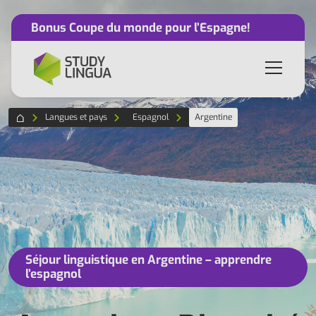
Bonus Coupe du monde pour l’Espagne!
Langues et pays
Espagnol
Argentine
Séjour linguistique en Argentine – apprendre
l’espagnol