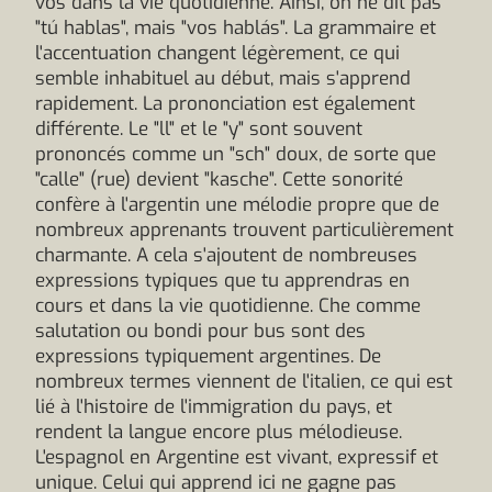
vos dans la vie quotidienne. Ainsi, on ne dit pas
"tú hablas", mais "vos hablás". La grammaire et
l'accentuation changent légèrement, ce qui
semble inhabituel au début, mais s'apprend
rapidement. La prononciation est également
différente. Le "ll" et le "y" sont souvent
prononcés comme un "sch" doux, de sorte que
"calle" (rue) devient "kasche". Cette sonorité
confère à l'argentin une mélodie propre que de
nombreux apprenants trouvent particulièrement
charmante. A cela s'ajoutent de nombreuses
expressions typiques que tu apprendras en
cours et dans la vie quotidienne. Che comme
salutation ou bondi pour bus sont des
expressions typiquement argentines. De
nombreux termes viennent de l'italien, ce qui est
lié à l'histoire de l'immigration du pays, et
rendent la langue encore plus mélodieuse.
L'espagnol en Argentine est vivant, expressif et
unique. Celui qui apprend ici ne gagne pas