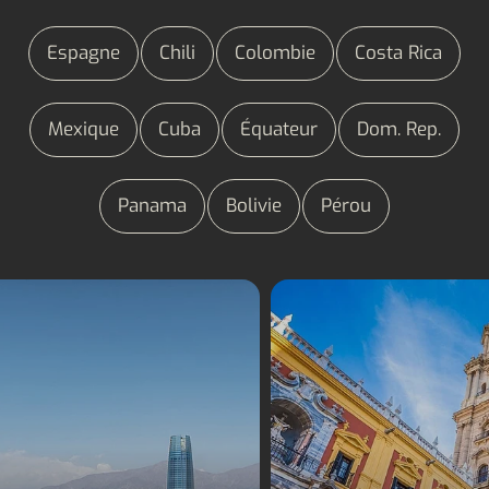
Espagne
Chili
Colombie
Costa Rica
Mexique
Cuba
Équateur
Dom. Rep.
Panama
Bolivie
Pérou
Séjours linguistiques
Séjours linguistiqu
Chili
Espagne