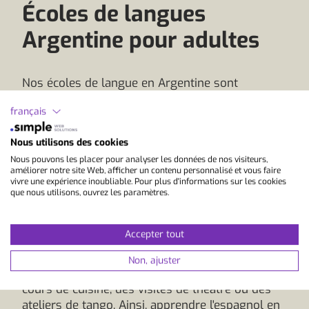
Écoles de langues
Argentine pour adultes
Nos écoles de langue en Argentine sont
synonymes d'apprentissage dans un pays qui vit
français
la diversité. A Buenos Aires, tu découvres une
métropole vibrante de culture et de danse,
Nous utilisons des cookies
tandis que Córdoba ou Mendoza séduisent par
Nous pouvons les placer pour analyser les données de nos visiteurs,
leur atmosphère estudiantine et leur quotidien
améliorer notre site Web, afficher un contenu personnalisé et vous faire
plus détendu. Les cours se déroulent en petits
vivre une expérience inoubliable. Pour plus d'informations sur les cookies
groupes et s'appuient sur des méthodes
que nous utilisons, ouvrez les paramètres.
pratiques. Des enseignants qualifiés te
transmettent non seulement la langue, mais
Accepter tout
aussi un aperçu de la vie argentine. De
nombreuses écoles de langue enrichissent les
Non, ajuster
cours par des activités culturelles comme des
cours de cuisine, des visites de théâtre ou des
ateliers de tango. Ainsi, apprendre l'espagnol en