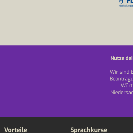
Nutze dei
Wir sind 
Beantragu
Würt
Niedersa
Vorteile
Sprachkurse