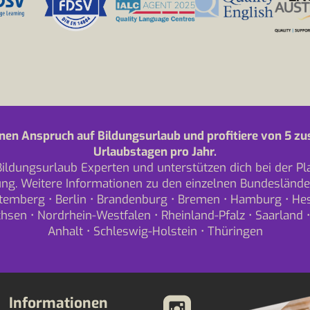
nen Anspruch auf Bildungsurlaub und profitiere von 5 zu
Urlaubstagen pro Jahr.
Bildungsurlaub Experten und unterstützen dich bei der P
ng. Weitere Informationen zu den einzelnen Bundeslände
temberg
•
Berlin
•
Brandenburg
•
Bremen
•
Hamburg
•
He
chsen
•
Nordrhein-Westfalen
•
Rheinland-Pfalz
•
Saarland
Anhalt
•
Schleswig-Holstein
•
Thüringen
Informationen