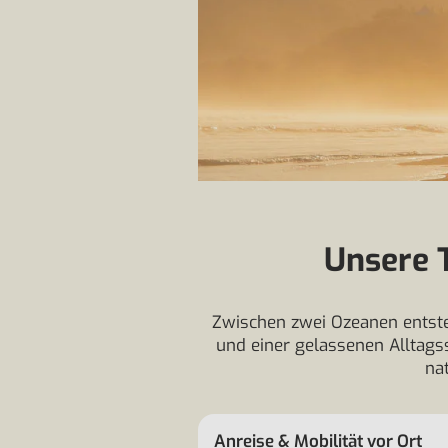
Unsere T
Zwischen zwei Ozeanen entste
und einer gelassenen Alltagss
na
Anreise & Mobilität vor Ort