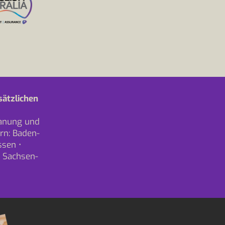
sätzlichen
lanung und
rn:
Baden-
ssen
•
•
Sachsen-