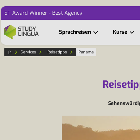
ST Award Winner - Best Agency
Sprachreisen
Kurse
Services
Reisetipps
Panama
Reiseti
Sehenswürdigk