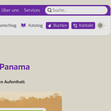
Über uns
Services
Buchen
Kontakt
anschlag
Katalog
h Panama
en Aufenthalt.