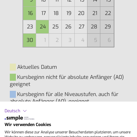
16
17
18
19
20
21
22
23
24
25
26
27
28
29
30
1
2
3
4
5
6
Aktuelles Datum
Kursbeginn nicht für absolute Anfänger (A0)
geeignet
Kursbeginn für alle Niveaustufen, auch für
absolute Anfänger (A0), geeignet
Deutsch
Inhalte
Wir verwenden Cookies
Wir können diese zur Analyse unserer Besucherdaten platzieren, um unsere