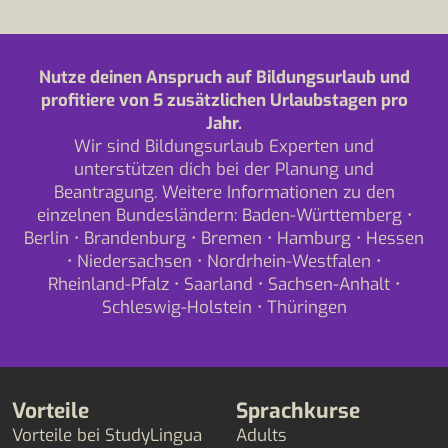
Nutze deinen Anspruch auf Bildungsurlaub und
profitiere von 5 zusätzlichen Urlaubstagen pro
Jahr.
Wir sind Bildungsurlaub Experten und
unterstützen dich bei der Planung und
Beantragung. Weitere Informationen zu den
einzelnen Bundesländern:
Baden-Württemberg
•
Berlin
•
Brandenburg
•
Bremen
•
Hamburg
•
Hessen
•
Niedersachsen
•
Nordrhein-Westfalen
•
Rheinland-Pfalz
•
Saarland
•
Sachsen-Anhalt
•
Schleswig-Holstein
•
Thüringen
Vorteile
Sprachkurse
Vorteile bei StudyLingua
Adults