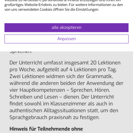
Website zu verbessern, personalisierte Inhalte anzuzeigen und Ihnen ein
Der Standardkurs im Fach Allgemeinsprache
großartiges Website-Erlebnis zu bieten. Für weitere Informationen zu den
Japanisch richtet seinen Schwerpunkt auf das
von uns verwendeten Cookies öffnen Sie die Einstellungen.
Hörverständnis und den mündlichen Ausdruck.
In kleinen Lerngruppen wird praxisnahes,
alle akzeptieren
modernes Japanisch vermittelt – mit
abwechslungsreichen Materialien und
Anpassen
zahlreichen Gelegenheiten zum aktiven
Sprechen.
Der Unterricht umfasst insgesamt 20 Lektionen
pro Woche, aufgeteilt auf 4 Lektionen pro Tag.
Zwei Lektionen widmen sich der Grammatik,
während die anderen beiden der Anwendung der
vier Hauptkompetenzen – Sprechen, Hören,
Schreiben und Lesen – dienen. Der Unterricht
findet sowohl im Klassenzimmer als auch in
authentischen Alltagssituationen statt, um den
Sprachgebrauch praxisnah zu festigen.
Hinweis für Teilnehmende ohne