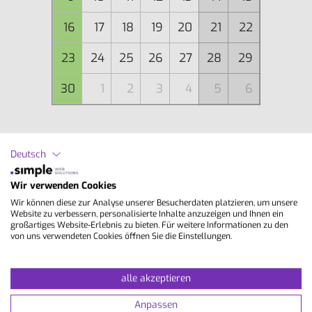
16
17
18
19
20
21
22
23
24
25
26
27
28
29
30
1
2
3
4
5
6
Aktuelles Datum
Deutsch
Kursbeginn nicht für absolute Anfänger (A0)
Wir verwenden Cookies
geeignet
Wir können diese zur Analyse unserer Besucherdaten platzieren, um unsere
Website zu verbessern, personalisierte Inhalte anzuzeigen und Ihnen ein
großartiges Website-Erlebnis zu bieten. Für weitere Informationen zu den
Inhalte
von uns verwendeten Cookies öffnen Sie die Einstellungen.
Im Unterricht Allgemeinsprache Französisch
alle akzeptieren
arbeitest du an allen zentralen Bereichen: Hör-
Anpassen
und Leseverständnis, Ausdruck und Intonation,