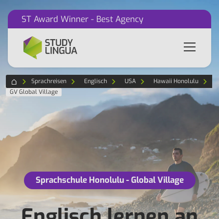
ST Award Winner - Best Agency
Sprachreisen
Englisch
USA
Hawaii Honolulu
GV Global Village
Sprachschule Honolulu - Global Village
Englisch lernen an