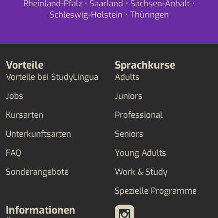
Rheinland-Pfalz
•
Saarland
•
Sachsen-Anhalt
•
Schleswig-Holstein
•
Thüringen
Vorteile
Sprachkurse
Vorteile bei StudyLingua
Adults
Jobs
Juniors
Kursarten
Professional
Unterkunftsarten
Seniors
FAQ
Young Adults
Sonderangebote
Work & Study
Spezielle Programme
Informationen