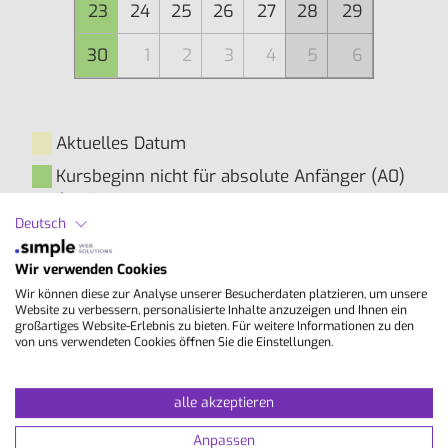
23
24
25
26
27
28
29
30
1
2
3
4
5
6
Aktuelles Datum
Kursbeginn nicht für absolute Anfänger (A0)
geeignet
Deutsch
Inhalte
Wir verwenden Cookies
Wir können diese zur Analyse unserer Besucherdaten platzieren, um unsere
Website zu verbessern, personalisierte Inhalte anzuzeigen und Ihnen ein
Allgemeinsprachlicher Gruppenkurs mit
großartiges Website-Erlebnis zu bieten. Für weitere Informationen zu den
von uns verwendeten Cookies öffnen Sie die Einstellungen.
Schwerpunkt auf den grundlegenden
Sprachfertigkeiten: Lese- und Hörverständnis,
freies Sprechen, Grammatik, schriftlicher
alle akzeptieren
Ausdruck und Wortschatzerweiterung. Ziel ist
Anpassen
ein sicherer und flüssiger Sprachgebrauch im