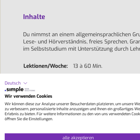
Inhalte
Du nimmst an einem allgemeinsprachlichen Grup
Lese- und Hörverständnis, freies Sprechen, Gr
im Selbststudium mit Unterstützung durch Lehrk
Lektionen/Woche:
13 à 60 Min.
Niveau-Stufen:
A1 , A2 , B1 , B2 , C1
Deutsch
Gruppengröße:
8 - 14
Wir verwenden Cookies
Dauer:
2 - 24 Wochen
Wir können diese zur Analyse unserer Besucherdaten platzieren, um unsere We
zu verbessern, personalisierte Inhalte anzuzeigen und Ihnen ein großartiges We
Erlebnis zu bieten. Für weitere Informationen zu den von uns verwendeten Cook
Unterricht:
Mo.-Fr.: 8:30-10:35 Uhr + B
öffnen Sie die Einstellungen.
alle akzeptieren