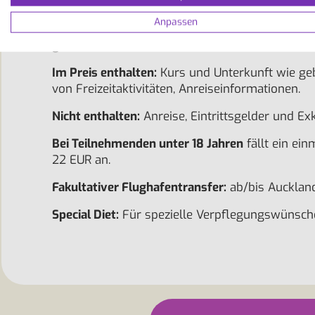
Kein Unterricht an Feiertagen 2026:
26.10. Die 
Anpassen
Kein Unterricht an Feiertagen 2027:
01.02., 08.0
geschlossen.
Im Preis enthalten:
Kurs und Unterkunft wie gebu
von Freizeitaktivitäten, Anreiseinformationen.
Nicht enthalten:
Anreise, Eintrittsgelder und E
Bei Teilnehmenden unter 18 Jahren
fällt ein ei
22 EUR an.
Fakultativer Flughafentransfer:
ab/bis Aucklan
Special Diet:
Für spezielle Verpflegungswünsche (