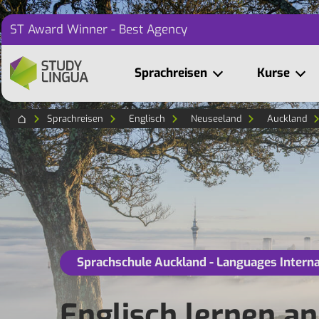
ST Award Winner - Best Agency
Sprachreisen
Kurse
Sprachreisen
Englisch
Neuseeland
Auckland
Sprachschule Auckland - Languages Interna
Englisch lernen a