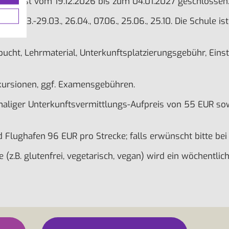
Schule ist vom 19.12.2026 bis zum 04.01.2027 geschlossen
2., 26.03.-29.03., 26.04., 07.06., 25.06., 25.10. Die Schule
cht, Lehrmaterial, Unterkunftsplatzierungsgebühr, Einstu
xkursionen, ggf. Examensgebühren.
nmaliger Unterkunftsvermittlungs-Aufpreis von 55 EUR so
d Flughafen
96 EUR pro Strecke; falls erwünscht bitte be
z.B. glutenfrei, vegetarisch, vegan) wird ein wöchentlic