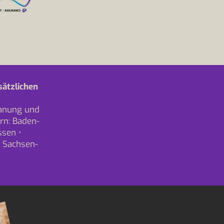
sätzlichen
lanung und
rn:
Baden-
ssen
•
•
Sachsen-