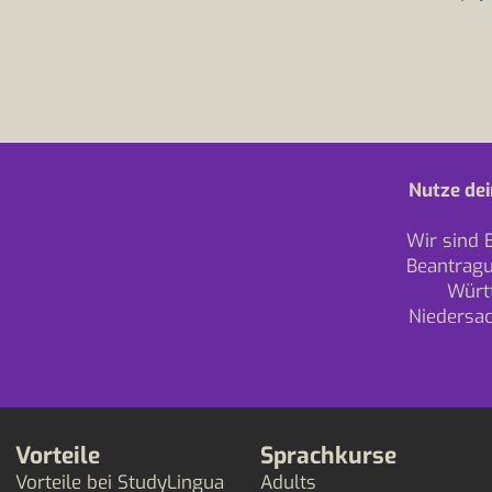
Nutze dei
Wir sind 
Beantragu
Würt
Niedersa
Vorteile
Sprachkurse
Vorteile bei StudyLingua
Adults