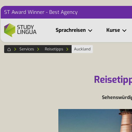
ST Award Winner - Best Agency
Sprachreisen
Kurse
Services
Reisetipps
Auckland
Reisetip
Sehenswürdigk