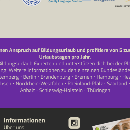
nen Anspruch auf Bildungsurlaub und profitiere von 5 zu
Urlaubstagen pro Jahr.
Bildungsurlaub Experten und unterstützen dich bei der P
ng. Weitere Informationen zu den einzelnen Bundeslände
temberg
•
Berlin
•
Brandenburg
•
Bremen
•
Hamburg
•
He
chsen
•
Nordrhein-Westfalen
•
Rheinland-Pfalz
•
Saarland
Anhalt
•
Schleswig-Holstein
•
Thüringen
Informationen
Über uns