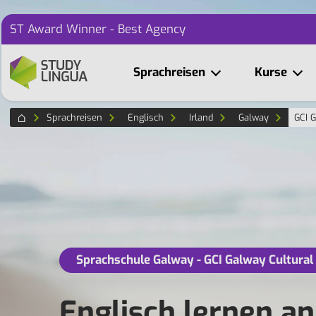
ST Award Winner - Best Agency
Sprachreisen
Kurse
Sprachreisen
Englisch
Irland
Galway
GCI G
Sprachschule Galway - GCI Galway Cultural 
Englisch lernen a