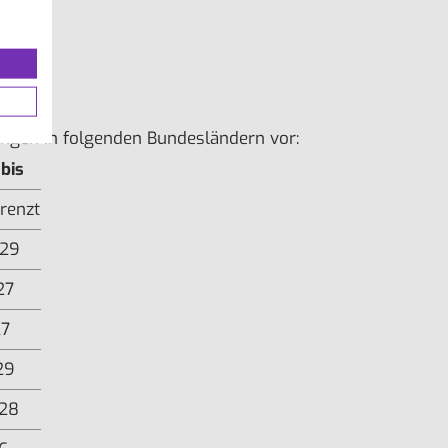
ungen in folgenden Bundesländern vor:
 bis
renzt
.29
27
27
29
.28