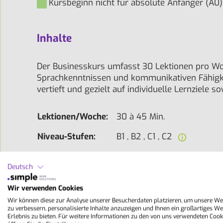
Kursbeginn nicht für absolute Anfänger (A0)
Inhalte
Der Businesskurs umfasst 30 Lektionen pro Woc
Sprachkenntnissen und kommunikativen Fähigkeite
vertieft und gezielt auf individuelle Lernziel
Lektionen/Woche:
30 à 45 Min.
Niveau-Stufen:
B1 , B2 , C1 , C2
Gruppengröße:
8 - 14
Deutsch
Dauer:
1 - 24 Wochen
Wir verwenden Cookies
Unterricht:
Mo-Fr 08.30-10.00 Uhr + 10
Wir können diese zur Analyse unserer Besucherdaten platzieren, um unsere We
zu verbessern, personalisierte Inhalte anzuzeigen und Ihnen ein großartiges We
Erlebnis zu bieten. Für weitere Informationen zu den von uns verwendeten Cook