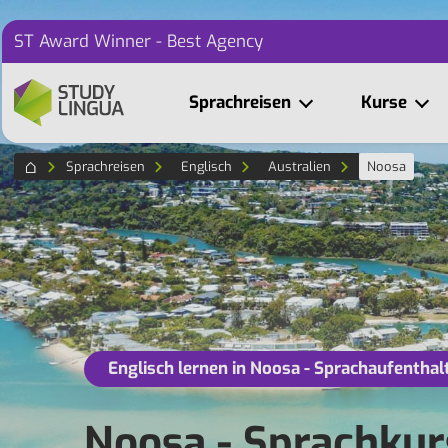
ST Award Winner - Best Agency
Sprachreisen
Kurse
Sprachreisen
Englisch
Australien
Noosa
Englisch lernen in Noosa - Sprachaufenthal
Noosa - Sprachkur