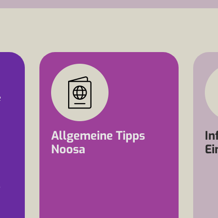
e
Allgemeine Tipps
In
Noosa
Ei
e