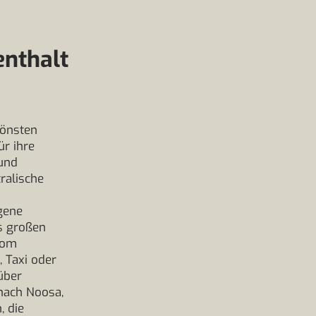
nthalt
hönsten
ür ihre
und
ralische
gene
us großen
Vom
 Taxi oder
 über
nach Noosa,
, die