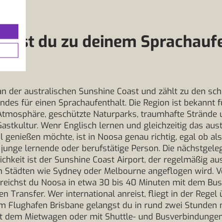
mst du zu deinem Sprachaufe
sa
an der australischen Sunshine Coast und zählt zu den sc
ndes für einen Sprachaufenthalt. Die Region ist bekannt f
Atmosphäre, geschützte Naturparks, traumhafte Strände 
Gastkultur. Wenr Englisch lernen und gleichzeitig das aust
 genießen möchte, ist in Noosa genau richtig, egal ob als
junge lernende oder berufstätige Person. Die nächstgele
chkeit ist der Sunshine Coast Airport, der regelmäßig a
en Städten wie Sydney oder Melbourne angeflogen wird. 
reichst du Noosa in etwa 30 bis 40 Minuten mit dem Bus,
n Transfer. Wer international anreist, fliegt in der Regel
m Flughafen Brisbane gelangst du in rund zwei Stunden 
t dem Mietwagen oder mit Shuttle- und Busverbindungen