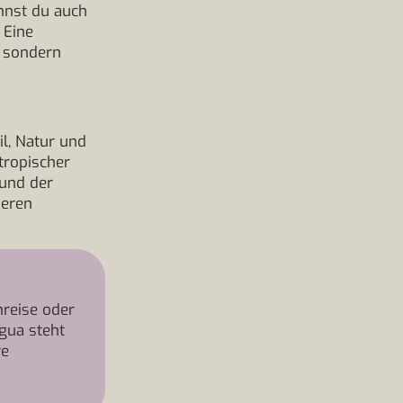
nnst du auch
 Eine
, sondern
il, Natur und
tropischer
und der
deren
reise oder
gua steht
re