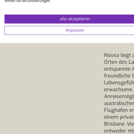
öffnen Sie die Einstellungen.
alle akzeptieren
So kom
Anpassen
in Noo
Noosa liegt 
Orten des La
entspannte 
freundliche 
Lebensgefühl
erwachsene, 
Anreisemögli
australisch
Flughafen er
einem private
Brisbane. Vo
entweder mi