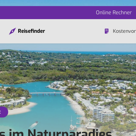
Online Rechner
Reisefinder
Kostenvor
t
s im Naturparadies