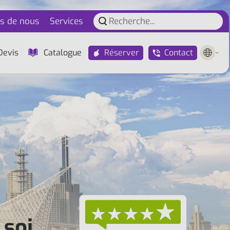
s de nous
Services
Réserver
Contact
Devis
Catalogue
 soi