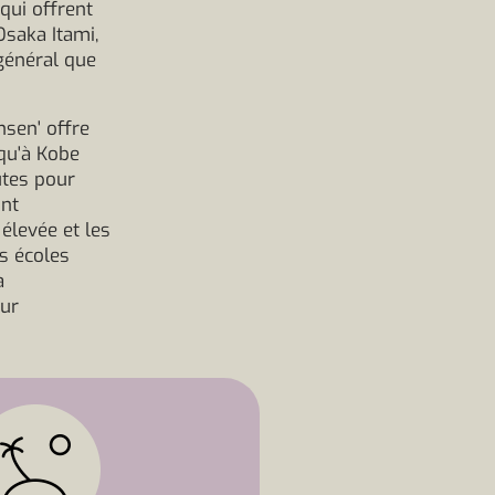
 qui offrent
'Osaka Itami,
 général que
nsen' offre
squ'à Kobe
utes pour
ont
élevée et les
s écoles
a
our