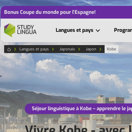
Bonus Coupe du monde pour l’Espagne!
Langues et pays
Progr
Langues et pays
Japonais
Japon
Kobe
Séjour linguistique à Kobe – apprendre le j
Vivre Kobe - avec 