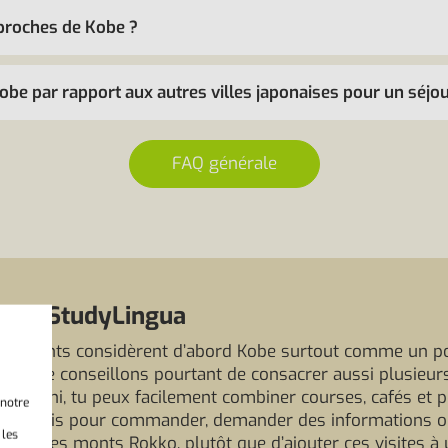
 proches de Kobe ?
be par rapport aux autres villes japonaises pour un séjou
FAQ générale
xpert StudyLingua
ticipants considèrent d’abord Kobe surtout comme un po
Nous te conseillons pourtant de consacrer aussi plusieu
machi, tu peux facilement combiner courses, cafés et peti
 notre
 japonais pour commander, demander des informations o
 les
ano ou les monts Rokko, plutôt que d’ajouter ces visites à