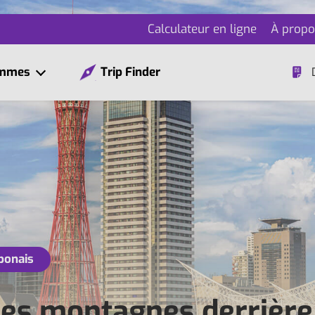
Calculateur en ligne
À propo
ammes
Trip Finder
aponais
les montagnes derrière