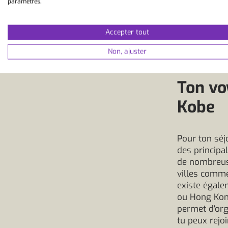
paramètres.
Accepter tout
Non, ajuster
Ton vo
Kobe
Pour ton séjo
des principa
de nombreuse
villes comme
existe égale
ou Hong Kong.
permet d'org
tu peux rejo