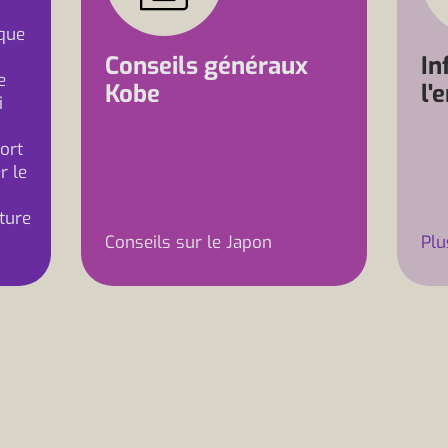
que
Conseils généraux
In
e
Kobe
l'
i
ort
r le
ature
Conseils sur le Japon
Plu