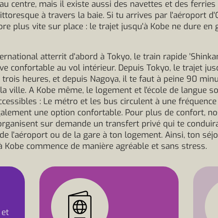
u centre, mais il existe aussi des navettes et des ferries
ittoresque à travers la baie. Si tu arrives par l'aéroport d
re plus vite sur place : le trajet jusqu'à Kobe ne dure en
ternational atterrit d'abord à Tokyo, le train rapide 'Shinka
ve confortable au vol intérieur. Depuis Tokyo, le trajet ju
 trois heures, et depuis Nagoya, il te faut à peine 90 min
 la ville. A Kobe même, le logement et l'école de langue s
ccessibles : Le métro et les bus circulent à une fréquence 
galement une option confortable. Pour plus de confort, no
organisent sur demande un transfert privé qui te conduir
de l'aéroport ou de la gare à ton logement. Ainsi, ton séj
 à Kobe commence de manière agréable et sans stress.
 et