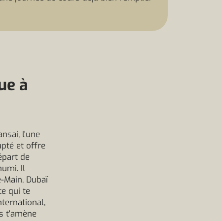
ue à
nsai, l'une
pté et offre
épart de
umi. Il
-Main, Dubaï
ce qui te
ternational,
ss t'amène