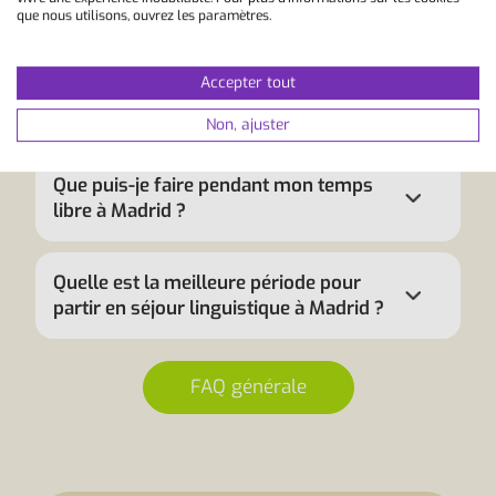
Madrid ?
que nous utilisons, ouvrez les paramètres.
Accepter tout
Quels sont les avantages d'un séjour
linguistique à Madrid ?
Non, ajuster
Que puis-je faire pendant mon temps
libre à Madrid ?
Quelle est la meilleure période pour
partir en séjour linguistique à Madrid ?
FAQ générale