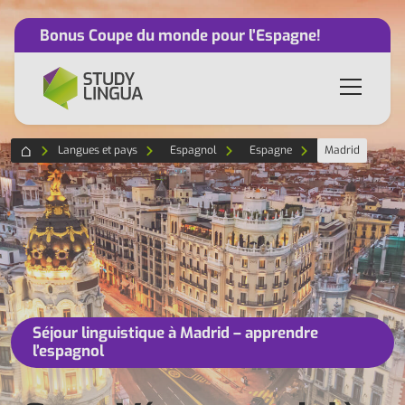
Bonus Coupe du monde pour l’Espagne!
Langues et pays
Espagnol
Espagne
Madrid
Séjour linguistique à Madrid – apprendre
l’espagnol