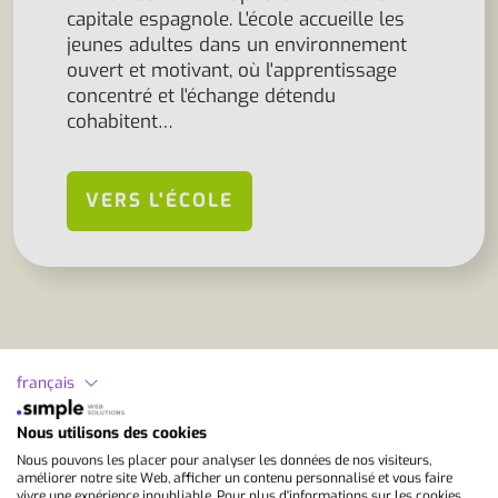
capitale espagnole. L'école accueille les
jeunes adultes dans un environnement
ouvert et motivant, où l'apprentissage
concentré et l'échange détendu
cohabitent…
VERS L'ÉCOLE
FAQ
français
Apprendre l'espagnol à Madrid
Nous utilisons des cookies
Nous pouvons les placer pour analyser les données de nos visiteurs,
améliorer notre site Web, afficher un contenu personnalisé et vous faire
Combien coûte un séjour linguistique à
vivre une expérience inoubliable. Pour plus d'informations sur les cookies