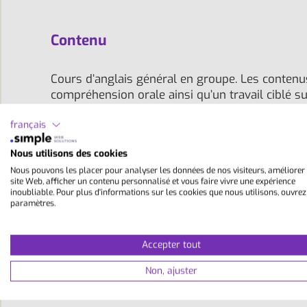
Contenu
Cours d’anglais général en groupe. Les contenu
compréhension orale ainsi qu’un travail ciblé su
audio et vidéo tels que des CD, des DVD et des
français
sont offertes pour entraîner activement et dé
Nous utilisons des cookies
Leçons/semaine:
16 à 50 min.
Nous pouvons les placer pour analyser les données de nos visiteurs, améliorer
site Web, afficher un contenu personnalisé et vous faire vivre une expérience
Niveaux:
A2 , B1 , B2 , C1
inoubliable. Pour plus d'informations sur les cookies que nous utilisons, ouvrez
paramètres.
Taille des groupes:
10 - 14
Accepter tout
Durée:
1 - 24 semaines
Non, ajuster
Cours:
lun-jeu 9h00-12h40