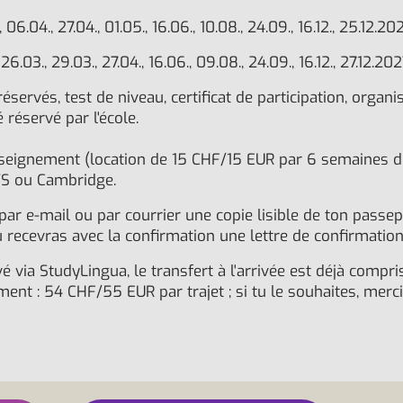
, 06.04., 27.04., 01.05., 16.06., 10.08., 24.09., 16.12., 25.12.2
 26.03., 29.03., 27.04., 16.06., 09.08., 24.09., 16.12., 27.12.202
servés, test de niveau, certificat de participation, organis
é réservé par l'école.
seignement (location de 15 CHF/15 EUR par 6 semaines de c
LTS ou Cambridge.
r e-mail ou par courrier une copie lisible de ton passepor
u recevras avec la confirmation une lettre de confirmatio
é via StudyLingua, le transfert à l'arrivée est déjà compri
nt : 54 CHF/55 EUR par trajet ; si tu le souhaites, merci