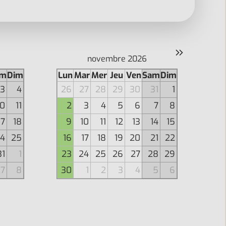
»
novembre 2026
am
Dim
Lun
Mar
Mer
Jeu
Ven
Sam
Dim
3
4
26
27
28
29
30
31
1
10
11
2
3
4
5
6
7
8
17
18
9
10
11
12
13
14
15
4
25
16
17
18
19
20
21
22
31
1
23
24
25
26
27
28
29
7
8
30
1
2
3
4
5
6