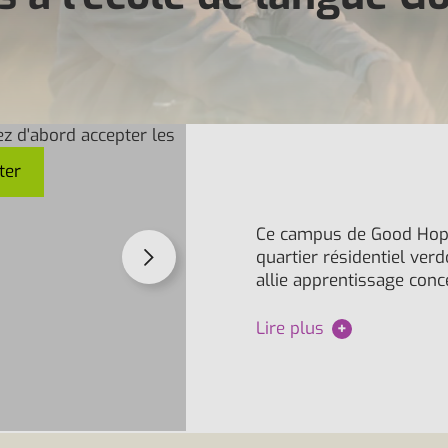
ez d'abord accepter les
ter
Ce campus de Good Hope 
quartier résidentiel ver
allie apprentissage con
Lire plus
+