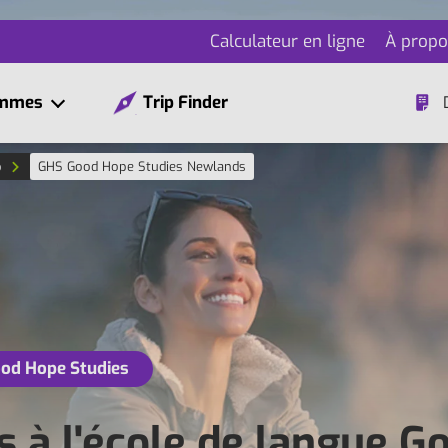
Calculateur en ligne
À propo
ammes
Trip Finder
p
GHS Good Hope Studies Newlands
ood Hope Studies
s à l'école de langue G