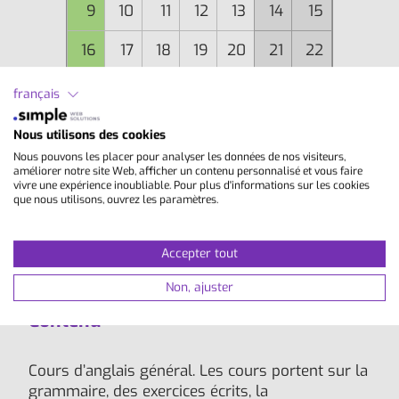
9
10
11
12
13
14
15
16
17
18
19
20
21
22
23
24
25
26
27
28
29
français
30
1
2
3
4
5
6
Nous utilisons des cookies
Nous pouvons les placer pour analyser les données de nos visiteurs,
améliorer notre site Web, afficher un contenu personnalisé et vous faire
vivre une expérience inoubliable. Pour plus d'informations sur les cookies
que nous utilisons, ouvrez les paramètres.
Date actuelle
Début du cours non adapté aux débutants
Accepter tout
absolus (A0)
Non, ajuster
Contenu
Cours d’anglais général. Les cours portent sur la
grammaire, des exercices écrits, la