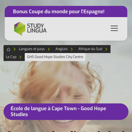
Bonus Coupe du monde pour l’Espagne!
Langues et pays
Anglais
Afrique du Sud
Le Cap
GHS Good Hope Studies City Centre
École de langue à Cape Town - Good Hope
Studies