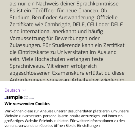
als nur ein Nachweis deiner Sprachkenntnisse.
Es ist ein Türöffner für neue Chancen. Ob
Studium, Beruf oder Auswanderung: Offizielle
Zertifikate wie Cambrigde, DELE, CELI oder DELF
sind international anerkannt und häufig
Voraussetzung für Bewerbungen oder
Zulassungen. Für Studierende kann ein Zertifikat
die Eintrittskarte zu Universitäten im Ausland
sein. Viele Hochschulen verlangen feste
Sprachniveaus. Mit einem erfolgreich
abgeschlossenen Examenskurs erfüllst du diese
Anforderungen souverän. Arbeitgeber wiederum
schätzen Zertifikate als objektiven Beleg deiner
Deutsch
Kompetenzen, sei es für Bewerbungen,
internationale Projekte oder den nächsten
Wir verwenden Cookies
Karriereschritt. Ein Zertifikat signalisiert
Wir können diese zur Analyse unserer Besucherdaten platzieren, um unsere
Professionalität und zeigt, dass du dir
Website zu verbessern, personalisierte Inhalte anzuzeigen und Ihnen ein
ambitionierte Ziele setzt und erreichst. Darüber
großartiges Website-Erlebnis zu bieten. Für weitere Informationen zu den
von uns verwendeten Cookies öffnen Sie die Einstellungen.
hinaus eröffnet es Freiheiten, die ohne