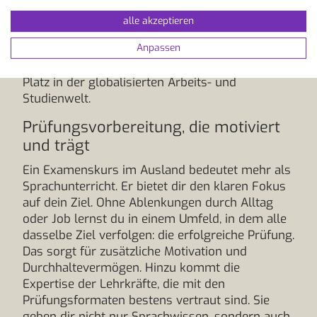
Sprachnachweis oft verschlossen bleiben, von
Visaanträgen über Arbeitsmöglichkeiten bis hin
alle akzeptieren
zu internationalen Karrieren. Kurz gesagt: Mit
Anpassen
einem offiziellen Zertifikat sicherst du dir nicht
nur einen Platz im Kurs, sondern auch einen
Platz in der globalisierten Arbeits- und
Studienwelt.
Prüfungsvorbereitung, die motiviert
und trägt
Ein Examenskurs im Ausland bedeutet mehr als
Sprachunterricht. Er bietet dir den klaren Fokus
auf dein Ziel. Ohne Ablenkungen durch Alltag
oder Job lernst du in einem Umfeld, in dem alle
dasselbe Ziel verfolgen: die erfolgreiche Prüfung.
Das sorgt für zusätzliche Motivation und
Durchhaltevermögen. Hinzu kommt die
Expertise der Lehrkräfte, die mit den
Prüfungsformaten bestens vertraut sind. Sie
geben dir nicht nur Sprachwissen, sondern auch