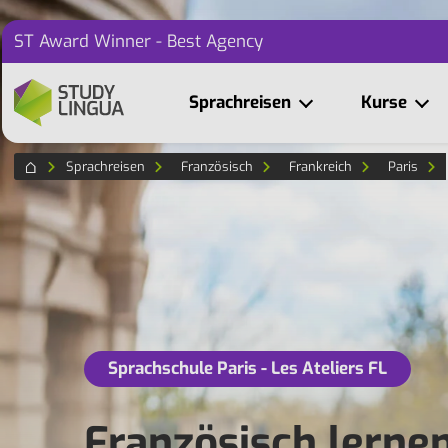
ST Award Winner - Best Agency
Sprachreisen
Kurse
Sprachreisen
Französisch
Frankreich
Paris
Sprachschule Paris - Les Ateliers FL
Französisch lerne