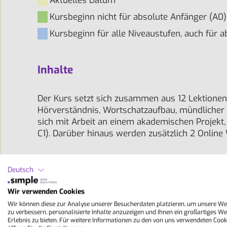
Aktuelles Datum
Kursbeginn nicht für absolute Anfänger (A0)
Kursbeginn für alle Niveaustufen, auch für a
Inhalte
Der Kurs setzt sich zusammen aus 12 Lektione
Hörverständnis, Wortschatzaufbau, mündlicher 
sich mit Arbeit an einem akademischen Projekt,
C1). Darüber hinaus werden zusätzlich 2 Onli
Lektionen/Woche:
20 à 45 Min.
Deutsch
Niveau-Stufen:
A0 , A1 , A2 , B1 , B2 , C1
Wir verwenden Cookies
Gruppengröße:
8 - 12
Wir können diese zur Analyse unserer Besucherdaten platzieren, um unsere We
zu verbessern, personalisierte Inhalte anzuzeigen und Ihnen ein großartiges We
Erlebnis zu bieten. Für weitere Informationen zu den von uns verwendeten Cook
Dauer:
1 - 24 Wochen