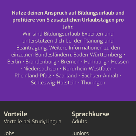
Nutze deinen Anspruch auf Bildungsurlaub und
profitiere von 5 zusätzlichen Urlaubstagen pro
Jahr.
Wir sind Bildungsurlaub Experten und
unterstützen dich bei der Planung und
Beantragung. Weitere Informationen zu den
einzelnen Bundesländern:
Baden-Württemberg
•
Berlin
•
Brandenburg
•
Bremen
•
Hamburg
•
Hessen
•
Niedersachsen
•
Nordrhein-Westfalen
•
Rheinland-Pfalz
•
Saarland
•
Sachsen-Anhalt
•
Schleswig-Holstein
•
Thüringen
Vorteile
Sprachkurse
Vorteile bei StudyLingua
Adults
Jobs
Juniors