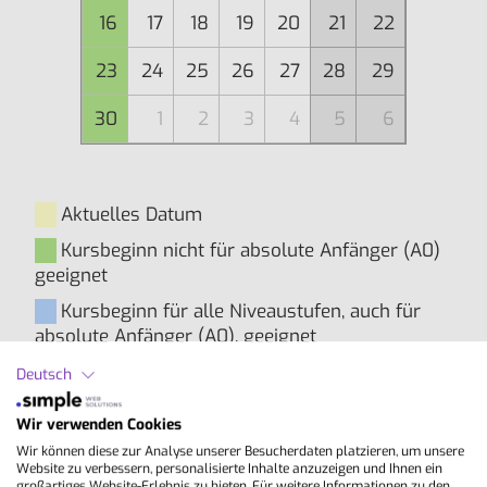
16
17
18
19
20
21
22
23
24
25
26
27
28
29
30
1
2
3
4
5
6
Aktuelles Datum
Kursbeginn nicht für absolute Anfänger (A0)
geeignet
Kursbeginn für alle Niveaustufen, auch für
absolute Anfänger (A0), geeignet
Deutsch
Inhalte
Wir verwenden Cookies
Wir können diese zur Analyse unserer Besucherdaten platzieren, um unsere
Website zu verbessern, personalisierte Inhalte anzuzeigen und Ihnen ein
Grundlagenkurs in Allgemeinsprache
großartiges Website-Erlebnis zu bieten. Für weitere Informationen zu den