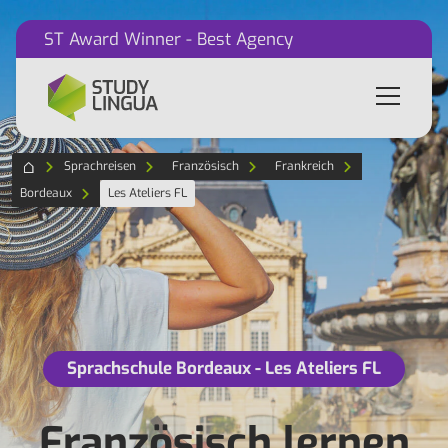
ST Award Winner - Best Agency
Sprachreisen
Französisch
Frankreich
Bordeaux
Les Ateliers FL
Sprachschule Bordeaux - Les Ateliers FL
Französisch lernen