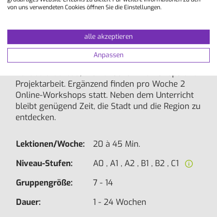
Französisch mit 12 Einheiten Gruppenunterricht.
von uns verwendeten Cookies öffnen Sie die Einstellungen.
Geübt werden alle grundlegenden
Sprachfertigkeiten wie Grammatik, Lese- und
alle akzeptieren
Hörverständnis, Wortschatzarbeit sowie
mündlicher und schriftlicher Ausdruck. In den
Anpassen
zusätzlichen Lektionen liegt der Fokus auf
Vokabularaufbau, thematischen Workshops und
Projektarbeit. Ergänzend finden pro Woche 2
Online-Workshops statt. Neben dem Unterricht
bleibt genügend Zeit, die Stadt und die Region zu
entdecken.
Lektionen/Woche:
20 à 45 Min.
Niveau-Stufen:
A0 , A1 , A2 , B1 , B2 , C1
Gruppengröße:
7 - 14
Dauer:
1 - 24 Wochen