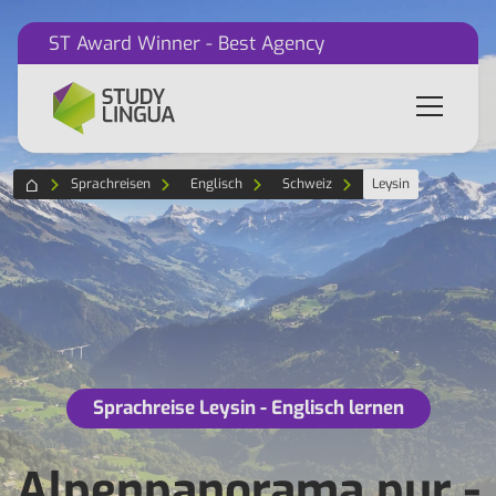
ST Award Winner - Best Agency
Sprachreisen
Englisch
Schweiz
Leysin
Sprachreise Leysin - Englisch lernen
Alpenpanorama pur -